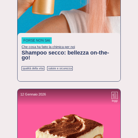
FORSE NON SAI
Che cosa ha fatto la chimica per noi
Shampoo secco: bellezza on-the-
go!
qualità della vita
salute e sicurezza
12 Gennaio 2026
leggi