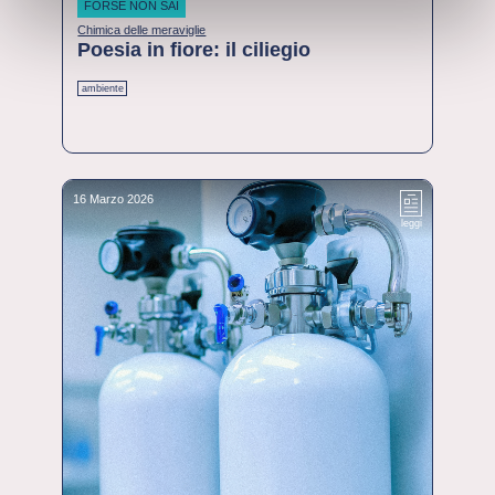
FORSE NON SAI
Chimica delle meraviglie
Poesia in fiore: il ciliegio
ambiente
16 Marzo 2026
leggi