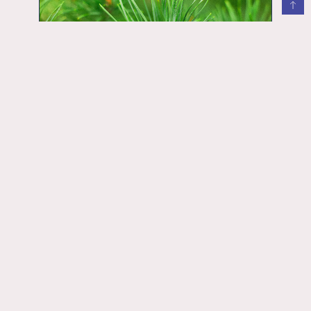
FORSE NON SAI
Chimica delle meraviglie
I sempreverdi: la chimica che fa
sopravvivere!
ambiente
24 Novembre 2025
leggi