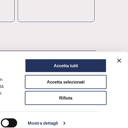
ambiente
r
Accetta tutti
in
Accetta selezionati
tà
e
Rifiuta
Mostra dettagli