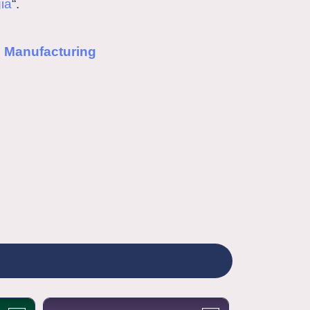
ia
“.
e Manufacturing