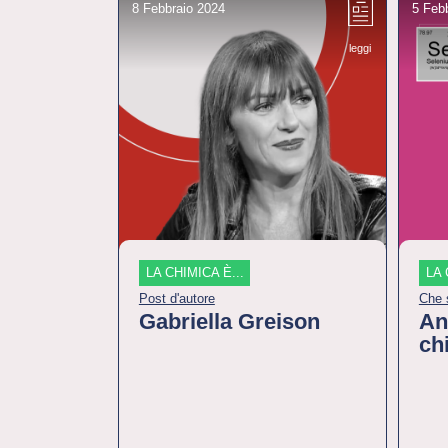
8 Febbraio 2024
5 Feb
leggi
LA CHIMICA È...
LA 
Post d'autore
Che 
Gabriella Greison
An
ch