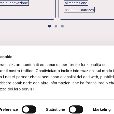
erca e innovazione
alimentazione
salute e sicurezza
1
2
3
 cookie
rsonalizzare contenuti ed annunci, per fornire funzionalità dei
re il nostro traffico. Condividiamo inoltre informazioni sul modo 
con i nostri partner che si occupano di analisi dei dati web, pubblici
rebbero combinarle con altre informazioni che ha fornito loro o ch
Il magazine di Federchimica
zzo dei loro servizi.
Tutti i diritti sui contenuti sono riservati a
Federchimica ©2021
Via Giovanni da Procida 11, 20149, Milano
C.F. 80036210153
Legal e Privacy
|
Cookie Policy
Preferenze
Statistiche
Marketing