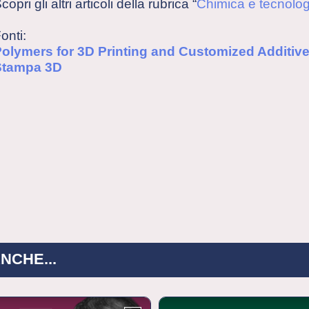
copri gli altri articoli della rubrica “
Chimica e tecnolog
onti:
olymers for 3D Printing and Customized Additiv
Stampa 3D
NCHE...