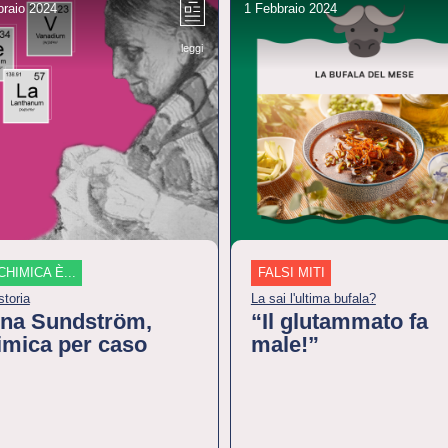
braio 2024
1 Febbraio 2024
leggi
CHIMICA È...
FALSI MITI
storia
La sai l'ultima bufala?
na Sundström,
“Il glutammato fa
imica per caso
male!”