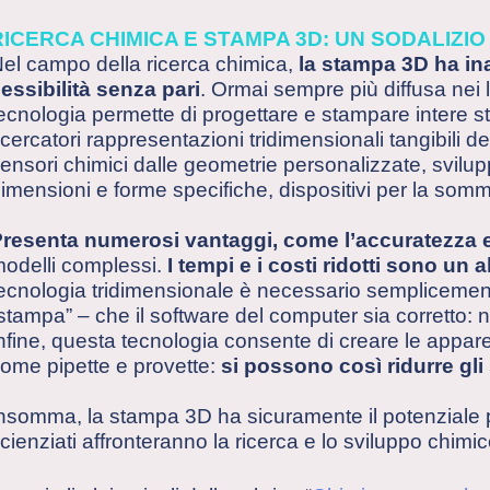
RICERCA CHIMICA E STAMPA 3D: UN SODALIZI
el campo della ricerca chimica,
la stampa 3D ha in
lessibilità senza pari
. Ormai sempre più diffusa nei 
ecnologia permette di progettare e stampare intere st
icercatori rappresentazioni tridimensionali tangibili de
ensori chimici dalle geometrie personalizzate, svilupp
imensioni e forme specifiche, dispositivi per la sommi
resenta numerosi vantaggi, come l’accuratezza e
odelli complessi.
I tempi e i costi ridotti sono un 
ecnologia tridimensionale è necessario semplicemen
stampa” – che il software del computer sia corretto: 
nfine, questa tecnologia consente di creare le appar
ome pipette e provette:
si possono così ridurre gli
nsomma, la stampa 3D ha sicuramente il potenziale p
cienziati affronteranno la ricerca e lo sviluppo chimic