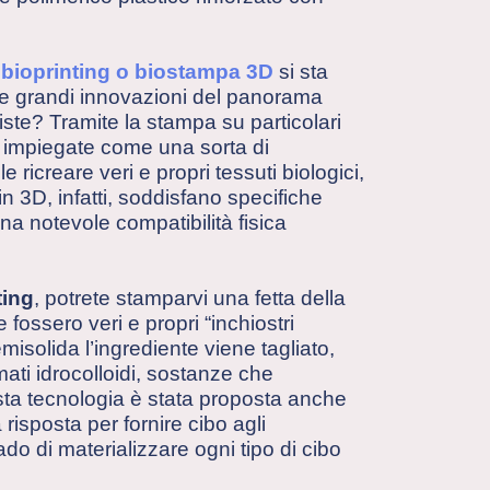
l
bioprinting o biostampa 3D
si sta
e grandi innovazioni del panorama
ste? Tramite la stampa su particolari
i e impiegate come una sorta di
ile ricreare veri e propri tessuti biologici,
i in 3D, infatti, soddisfano specifiche
a notevole compatibilità fisica
ting
, potrete stamparvi una fetta della
e fossero veri e propri “inchiostri
isolida l’ingrediente viene tagliato,
mati idrocolloidi, sostanze che
ta tecnologia è stata proposta anche
isposta per fornire cibo agli
ado di materializzare ogni tipo di cibo