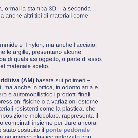
ica, ormai la stampa 3D – a seconda
a anche altri tipi di materiali come
ammide e il nylon, ma anche l’acciaio,
 come le argille, presentano alcune
a di qualsiasi oggetto, o parte di esso,
el materiale scelto.
dditiva (AM)
basata sui polimeri –
i, ma anche in ottica, in odontoiatria e
o e automobilistico i prodotti finali
essioni fisiche o a variazioni esterne
riali resistenti come la plastica, che
composizione molecolare, rappresenta il
ono combinati insieme per dare ancora
stato costruito il
ponte pedonale
 polimerico plastico rinforzato con