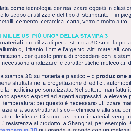
ata come tecnologia per realizzare oggetti in plast
ello scopo di utilizzo e del tipo di stampante – impieg
etalli, cemento, ceramica, carta, vetro e molto altro.
“I MILLE USI PIÙ UNO” DELLA STAMPA 3
materiali
più utilizzati per la stampa 3D sono la poli
’alluminio, il titanio, l’oro e l’argento. Altri materiali,
imitazioni, per questo prima di procedere con la stamp
 necessario analizzare le caratteristiche molecolari d
a stampa 3D su materiale plastico – o
produzione a
iene sfruttata nella progettazione di edifici, automobil
ella medicina personalizzata. Nel settore manifatturier
ono spesso esposti ad agenti aggressivi, a elevate pr
i temperatura: per questo è necessario utilizzare mate
razie alla sua struttura fisico – chimica e alla sua 
ateriale ideale. Ci sono casi in cui i materiali veng
iù resistenza al prodotto: a Shanghai, per esempio, è 
tampato in 3D
più grande al mondo con un materiale