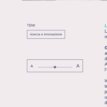
TEMI
ricerca e innovazione
m
G
a
d
A
A
A
l
I
t
p
u
d