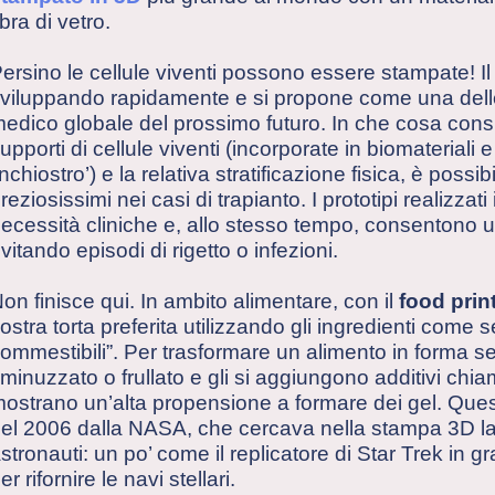
ibra di vetro.
ersino le cellule viventi possono essere stampate! I
viluppando rapidamente e si propone come una dell
edico globale del prossimo futuro. In che cosa consi
upporti di cellule viventi (incorporate in biomaterial
inchiostro’) e la relativa stratificazione fisica, è possib
reziosissimi nei casi di trapianto. I prototipi realizzat
ecessità cliniche e, allo stesso tempo, consentono un
vitando episodi di rigetto o infezioni.
on finisce qui. In ambito alimentare, con il
food prin
ostra torta preferita utilizzando gli ingredienti come s
ommestibili”. Per trasformare un alimento in forma sem
minuzzato o frullato e gli si aggiungono additivi chia
ostrano un’alta propensione a formare dei gel. Ques
el 2006 dalla NASA, che cercava nella stampa 3D la r
stronauti: un po’ come il replicatore di Star Trek in gr
er rifornire le navi stellari.