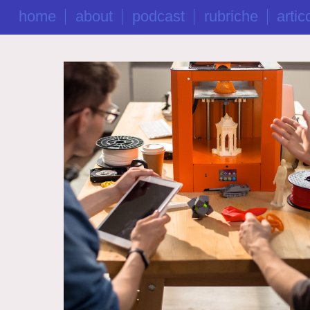
home
about
podcast
rubriche
artico