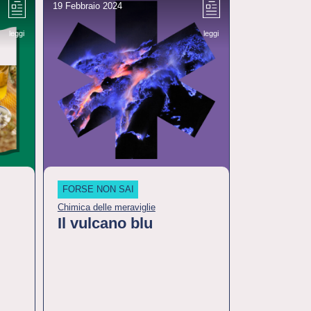
19 Febbraio 2024
22 Febbraio 20
leggi
leggi
FORSE NON SAI
LA CHIMICA È
Chimica delle meraviglie
Che cosa ha fa
Il vulcano blu
Adesivi,
irrinunci