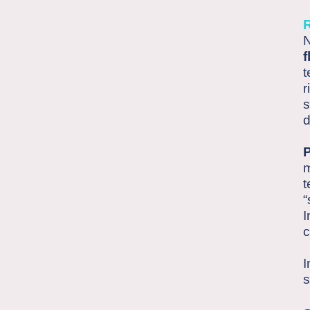
N
f
t
r
s
d
P
m
t
“
I
c
I
s