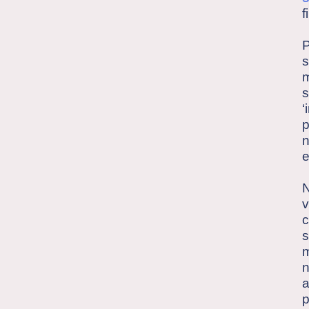
f
P
s
m
s
‘
p
n
e
N
v
c
s
m
n
a
p