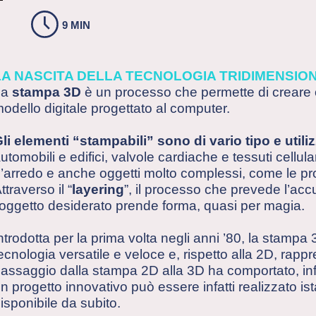
9 MIN
LA NASCITA DELLA TECNOLOGIA TRIDIMENSIO
La
stampa 3D
è un processo che permette di creare og
odello digitale progettato al computer.
li elementi “stampabili” sono di vario tipo e utili
utomobili e edifici, valvole cardiache e tessuti cellul
’arredo e anche oggetti molto complessi, come le protes
ttraverso il “
layering
”, il processo che prevede l’accu
’oggetto desiderato prende forma, quasi per magia.
ntrodotta per la prima volta negli anni ’80, la stamp
ecnologia versatile e veloce e, rispetto alla 2D, rappre
assaggio dalla stampa 2D alla 3D ha comportato, infa
n progetto innovativo può essere infatti realizzato is
isponibile da subito.