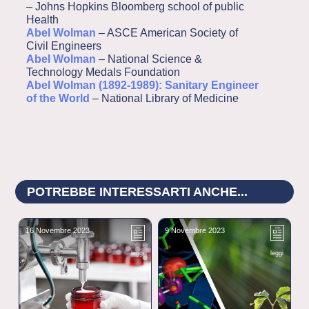
– Johns Hopkins Bloomberg school of public
Health
Abel Wolman
– ASCE American Society of
Civil Engineers
Abel Wolman
– National Science &
Technology Medals Foundation
Abel Wolman (1892-1989): Sanitary Engineer
of the World
– National Library of Medicine
POTREBBE INTERESSARTI ANCHE...
16 Novembre 2023
9 Novembre 2023
6
leggi
leggi