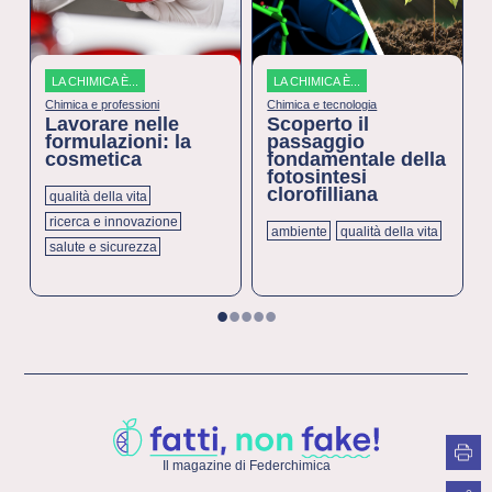
LA CHIMICA È...
LA CHIMICA È...
Chimica e professioni
Chimica e tecnologia
Lavorare nelle
Scoperto il
formulazioni: la
passaggio
cosmetica
fondamentale della
fotosintesi
clorofilliana
qualità della vita
ricerca e innovazione
ambiente
qualità della vita
salute e sicurezza
1
2
3
4
5
Il magazine di Federchimica