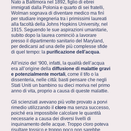
Nato a Baltimora nel 1892, figlio di ebrei
immigrati dalla Polonia e quarto di sei fratelli,
Wolman sognava di diventare medico ma finì
per studiare ingegneria tra i primissimi laureati
alla facoltà della Johns Hopkins University, nel
1915. Seguendo le sue aspirazioni umanitarie,
subito dopo la laurea cominciò a lavorare
presso il dipartimento sanitario del Maryland,
per dedicarsi ad una delle più complesse sfide
di quel tempo: la
purificazione dell’acqua
.
All’inizio del ‘900, infatti, la qualità dell’acqua
era all’origine della
diffusione di malattie gravi
e potenzialmente mortali
, come il tifo o la
dissenteria, nelle città: basti pensare che negli
Stati Uniti un bambino su dieci moriva nel primo
anno di vita, proprio a causa di queste malattie.
Gli scienziati avevano più volte provato a porvi
rimedio utilizzando il
cloro
ma senza successo,
poiché era impossibile calcolare le quantità
necessarie a causa dei diversi livelli di
inquinamento delle acque. Troppo cloro poteva
risultare tossico e troppo poco non sarebbe