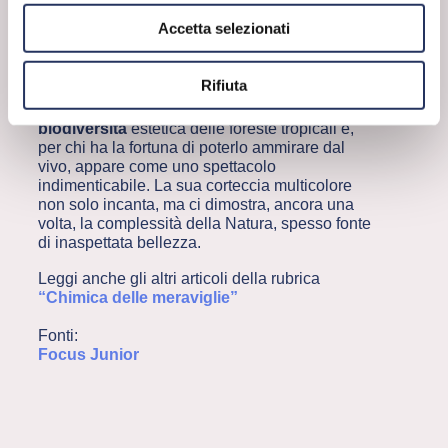
QUANDO CHIMICA E NATURA SI
Accetta selezionati
INCONTRANO
L’eucalipto arcobaleno è un esempio
affascinante di come la chimica dia vita a
Rifiuta
fenomeni straordinari. Lo show naturale, di cui
questo albero è protagonista, arricchisce la
biodiversità
estetica delle foreste tropicali e,
per chi ha la fortuna di poterlo ammirare dal
vivo, appare come uno spettacolo
indimenticabile. La sua corteccia multicolore
non solo incanta, ma ci dimostra, ancora una
volta, la complessità della Natura, spesso fonte
di inaspettata bellezza.
Leggi anche gli altri articoli della rubrica
“Chimica delle meraviglie”
Fonti:
Focus Junior