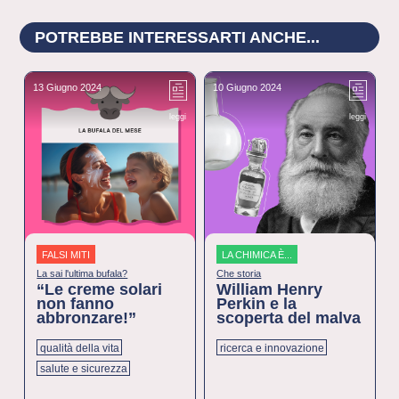
POTREBBE INTERESSARTI ANCHE...
13 Giugno 2024
10 Giugno 2024
3
leggi
leggi
FALSI MITI
LA CHIMICA È...
La sai l'ultima bufala?
Che storia
“Le creme solari
William Henry
non fanno
Perkin e la
abbronzare!”
scoperta del malva
qualità della vita
ricerca e innovazione
salute e sicurezza