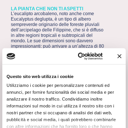
LA PIANTA CHE NON TI ASPETTI
L’eucalipto arcobaleno, noto anche come
Eucalyptus deglupta, è un tipo di albero
sempreverde originario delle foreste pluviali
dell’arcipelago delle Filippine, che si è diffuso
in altre regioni tropicali e subtropicali del
mondo. Le sue dimensioni sono davvero
impressionanti: può arrivare a un’altezza di 80
metri e a un diametro di due. I suoi rami
formano una chioma talmente rigogliosa che
possono ospitare una impressionante varietà di
specie animali.
Questo sito web utilizza i cookie
Ciò che però rende veramente inconfondibile e
unico l’eucalipto arcobaleno è la sua
corteccia
Utilizziamo i cookie per personalizzare contenuti ed
multicolore
: dal verde brillante al viola intenso,
annunci, per fornire funzionalità dei social media e per
vira poi al blu, grigio e arancione. Questo
analizzare il nostro traffico. Condividiamo inoltre
spettacolo cromatico, che sembra dipinto dalla
mano di un artista, è il risultato di un fenomeno
informazioni sul modo in cui utilizza il nostro sito con i
affascinante noto come
esfoliazione
.
nostri partner che si occupano di analisi dei dati web,
pubblicità e social media, i quali potrebbero combinarle
RINNOVARSI CON STILE
Nel processo di esfoliazione
gli strati esterni
con altre informazioni che ha fornito loro o che hanno