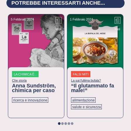
POTREBBE INTERESSARTI ANCHE...
5 Febbraio 2024
1 Febbraio 2024
2
leggi
leggi
LA CHIMICA È...
FALSI MITI
Che storia
La sai l'ultima bufala?
Anna Sundström,
“Il glutammato fa
chimica per caso
male!”
ricerca e innovazione
alimentazione
salute e sicurezza
1
2
3
4
5