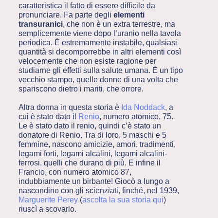
caratteristica il fatto di essere difficile da
pronunciare. Fa parte degli
elementi
transuranici
, che non è un extra terrestre, ma
semplicemente viene dopo l’uranio nella tavola
periodica. È estremamente instabile, qualsiasi
quantità si decomporrebbe in altri elementi così
velocemente che non esiste ragione per
studiarne gli effetti sulla salute umana. È un tipo
vecchio stampo, quelle donne di una volta che
spariscono dietro i mariti, che orrore.
Altra donna in questa storia è
Ida Noddack
, a
cui è stato dato il
Renio
, numero atomico, 75.
Le è stato dato il renio, quindi c’è stato un
donatore di Renio. Tra di loro, 5 maschi e 5
femmine, nascono amicizie, amori, tradimenti,
legami forti, legami alcalini, legami alcalini-
ferrosi, quelli che durano di più. E infine il
Francio, con numero atomico 87,
indubbiamente un birbante! Giocò a lungo a
nascondino con gli scienziati, finché, nel 1939,
Marguerite Perey
(
ascolta la sua storia qui
)
riuscì a scovarlo.