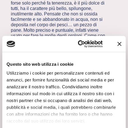
forse solo perché fa tenerezza, è il più dolce di
tutti, ha il carattere più bello, spilungone,
inutilmente alto. Pensate che non si ossida
facilmente e se abbandonato in acqua, non si
deposita nel corpo dei pesci… un pezzo di
pane. Molto preciso e puntuale, infatti viene
usato per fare le molle degli orologi. Come con
tutti i buoni, non bisogna esagerare con la
confidenza, se gli stai troppo addosso,
reagisce.
Non è uno che si scalda facilmente, ha un
punto di fusione decisamente alto (1278 °C),
Questo sito web utilizza i cookie
ma se si altera, è capace di infilarsi nei polmoni
Utilizziamo i cookie per personalizzare contenuti ed
umani e fare dei disastri.
Per questo bisogna tenerlo lontano da elementi
annunci, per fornire funzionalità dei social media e per
dannosi.
analizzare il nostro traffico. Condividiamo inoltre
Uno di questi è
Stronzio
, uno che sembra che si
informazioni sul modo in cui utilizza il nostro sito con i
comporti in una certa maniera, ma quando non
ci sono altri elementi, si comporta in tutt’altra.
nostri partner che si occupano di analisi dei dati web,
Veste di viola o marrone, viola quando sta male.
pubblicità e social media, i quali potrebbero combinarle
Marrone quando è stronzio.
con altre informazioni che ha fornito loro o che hanno
Si vanta di avi Scozzesi, dice di chiamarsi così
raccolto dal suo utilizzo dei loro servizi.
perché arriva da un villaggio in Scozia
chiamato Strontian, ma tutti sanno la verità: si