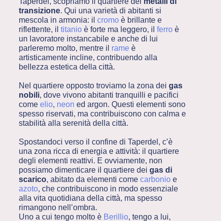
Taperdel, scopriamo il quartiere dei
metalli di
transizione
. Qui una varietà di abitanti si
mescola in armonia: il
cromo
è brillante e
riflettente, il
titanio
è forte ma leggero, il
ferro
è
un lavoratore instancabile e anche di lui
parleremo molto, mentre il
rame
è
artisticamente incline, contribuendo alla
bellezza estetica della città.
Nel quartiere opposto troviamo la zona dei
gas
nobili
, dove vivono abitanti tranquilli e pacifici
come
elio
,
neon
ed argon. Questi elementi sono
spesso riservati, ma contribuiscono con calma e
stabilità alla serenità della città.
Spostandoci verso il confine di Taperdel, c’è
una zona ricca di energia e attività: il quartiere
degli elementi reattivi. E ovviamente, non
possiamo dimenticare il quartiere dei
gas di
scarico
, abitato da elementi come
carbonio
e
azoto
, che contribuiscono in modo essenziale
alla vita quotidiana della città, ma spesso
rimangono nell’ombra.
Uno a cui tengo molto è
Berillio
, tengo a lui,