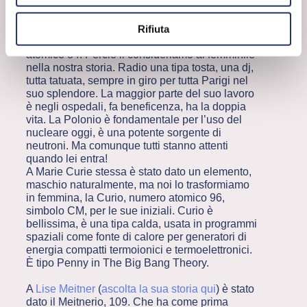
ma se vai a guardare bene, dietro a diversi
elementi ci sono le
donne
!
Marie Curie
(
ascolta
la sua storia qui
), che ha scoperto il
radio
e il
Rifiuta
polonio, Ra numero atomico 88, e Po numero
atomico 84. Perciò li consideriamo al femminile
nella nostra storia. Radio una tipa tosta, una dj,
tutta tatuata, sempre in giro per tutta Parigi nel
suo splendore. La maggior parte del suo lavoro
è negli ospedali, fa beneficenza, ha la doppia
vita. La Polonio è fondamentale per l’uso del
nucleare oggi, è una potente sorgente di
neutroni. Ma comunque tutti stanno attenti
quando lei entra!
A Marie Curie stessa è stato dato un elemento,
maschio naturalmente, ma noi lo trasformiamo
in femmina, la Curio, numero atomico 96,
simbolo CM, per le sue iniziali. Curio è
bellissima, è una tipa calda, usata in programmi
spaziali come fonte di calore per generatori di
energia compatti termoionici e termoelettronici.
È tipo Penny in The Big Bang Theory.
A
Lise Meitner
(
ascolta la sua storia qui
) è stato
dato il Meitnerio, 109. Che ha come prima