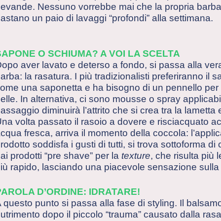
evande. Nessuno vorrebbe mai che la propria barba d
astano un paio di lavaggi “profondi” alla settimana.
SAPONE O SCHIUMA? A VOI LA SCELTA
opo aver lavato e deterso a fondo, si passa alla ve
arba: la rasatura. I più tradizionalisti preferiranno il
ome una saponetta e ha bisogno di un pennello per
elle. In alternativa, ci sono mousse o spray applicab
assaggio diminuirà l’attrito che si crea tra la lametta e
na volta passato il rasoio a dovere e risciacquato 
cqua fresca, arriva il momento della coccola: l’app
rodotto soddisfa i gusti di tutti, si trova sottoforma di
ai prodotti “pre shave” per la
texture
, che risulta pi
iù rapido, lasciando una piacevole sensazione sulla 
PAROLA D’ORDINE: IDRATARE!
 questo punto si passa alla fase di styling. Il balsam
utrimento dopo il piccolo “trauma” causato dalla rasa