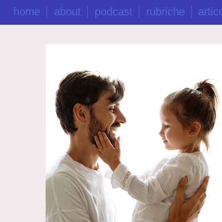
home
about
podcast
rubriche
artico