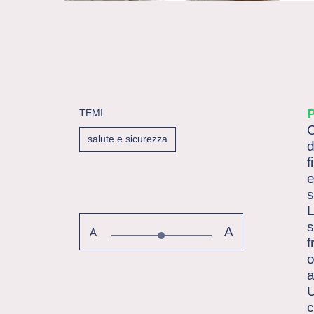
TEMI
O
salute e sicurezza
d
f
e
s
L
s
A
A
f
o
a
U
c