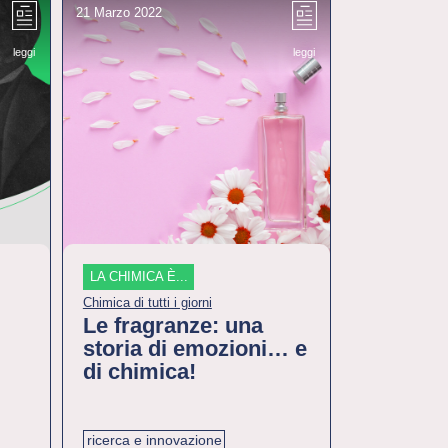
21 Marzo 2022
24 Marzo 2022
leggi
leggi
LA CHIMICA È...
LA CHIMICA È
Chimica di tutti i giorni
Chimica inside
Le fragranze: una
La chita
storia di emozioni… e
di chimica!
ricerca e innovazione
ricerca e in