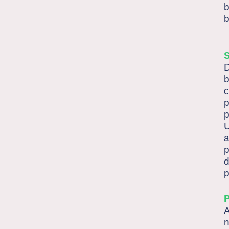
b
b
D
b
c
p
p
U
a
p
d
p
A
n