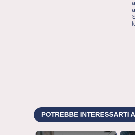
a
a
S
l
POTREBBE INTERESSARTI A