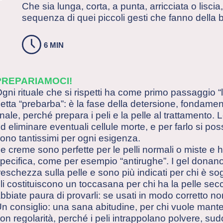
Che sia lunga, corta, a punta, arricciata o lisci
sequenza di quei piccoli gesti che fanno della 
6 MIN
PREPARIAMOCI!
gni rituale che si rispetti ha come primo passaggio 
etta “prebarba”: è la fase della detersione, fondament
inale, perché prepara i peli e la pelle al trattamento. 
d eliminare eventuali cellule morte, e per farlo si pos
ono tantissimi per ogni esigenza.
e creme sono perfette per le pelli normali o miste e
pecifica, come per esempio “antirughe”. I gel dona
reschezza sulla pelle e sono più indicati per chi è sogge
li costituiscono un toccasana per chi ha la pelle secc
bbiate paura di provarli: se usati in modo corretto non
n consiglio: una sana abitudine, per chi vuole manten
on regolarità, perché i peli intrappolano polvere, sud