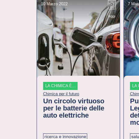
10 Marzo 2022
7 Mar
leggi
LA CHIMICA È...
LA 
Chimica per il futuro
Chimi
Un circolo virtuoso
Pu
per le batterie delle
Leg
auto elettriche
de
mo
ricerca e innovazione
salu