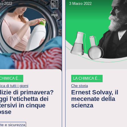
zo 2022
3 Marzo 2022
leggi
CHIMICA È...
LA CHIMICA È...
ca di tutti i giorni
Che storia
lizie di primavera?
Ernest Solvay, il
gi l’etichetta dei
mecenate della
tersivi in cinque
scienza
sse
te e sicurezza