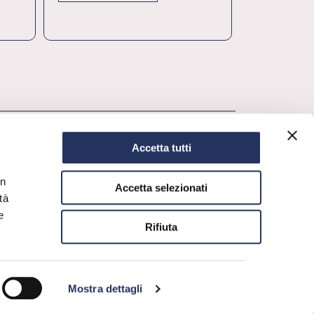
Accetta tutti
in
Accetta selezionati
tà
e
Rifiuta
Mostra dettagli