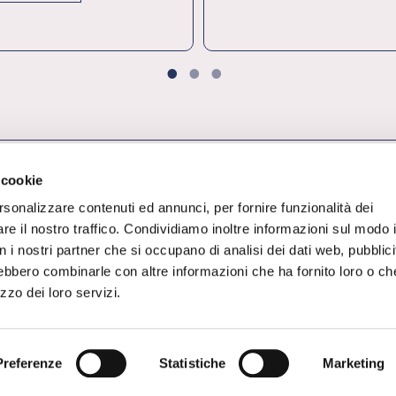
1
2
3
 cookie
rsonalizzare contenuti ed annunci, per fornire funzionalità dei
re il nostro traffico. Condividiamo inoltre informazioni sul modo 
con i nostri partner che si occupano di analisi dei dati web, pubblici
rebbero combinarle con altre informazioni che ha fornito loro o ch
Il magazine di Federchimica
zzo dei loro servizi.
Tutti i diritti sui contenuti sono riservati a
Federchimica ©2021
Via Giovanni da Procida 11, 20149, Milano
C.F. 80036210153
Legal e Privacy
|
Cookie Policy
Preferenze
Statistiche
Marketing