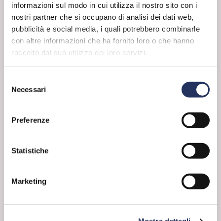
informazioni sul modo in cui utilizza il nostro sito con i
leggi
nostri partner che si occupano di analisi dei dati web,
pubblicità e social media, i quali potrebbero combinarle
con altre informazioni che ha fornito loro o che hanno
raccolto dal suo utilizzo dei loro servizi.
Selezione
Necessari
del
consenso
Preferenze
Statistiche
FORSE NON SAI
Elementi da podio
Calda come la passione sportiva: la
Marketing
scienza della Fiamma Paralimpica