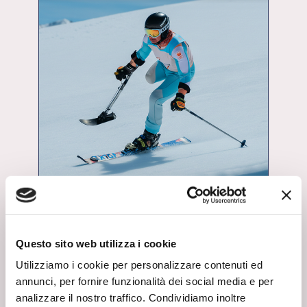
FORSE NON SAI
Elementi da podio
Come scivolano gli sci? Alla
scoperta della sciolina
Questo sito web utilizza i cookie
Utilizziamo i cookie per personalizzare contenuti ed
annunci, per fornire funzionalità dei social media e per
analizzare il nostro traffico. Condividiamo inoltre
6 Marzo 2026