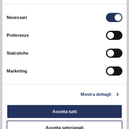
di oltre trenta reazioni consecutive
attivate dagli enzimi dei lieviti. Il
Selezione
tipo di lievito più utilizzato è il
Necessari
del
Saccharomyces cerevisiae.
consenso
Preferenze
Statistiche
Marketing
Mostra dettagli
Accetta tutti
Accetta selezionati