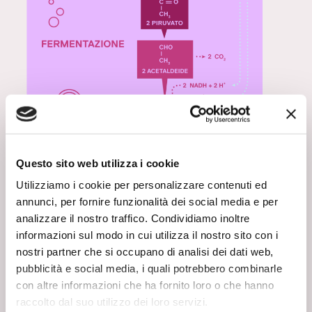
Questo sito web utilizza i cookie
Utilizziamo i cookie per personalizzare contenuti ed
La trasformazione del mosto in
annunci, per fornire funzionalità dei social media e per
vino avviene grazie alla
analizzare il nostro traffico. Condividiamo inoltre
fermentazione degli zuccheri
(come glucosio e fruttosio) in alcol
informazioni sul modo in cui utilizza il nostro sito con i
etilico, anidride carbonica e diversi
nostri partner che si occupano di analisi dei dati web,
prodotti secondari.
pubblicità e social media, i quali potrebbero combinarle
Si tratta di un processo
con altre informazioni che ha fornito loro o che hanno
estremamente complesso, risultato
raccolto dal suo utilizzo dei loro servizi.