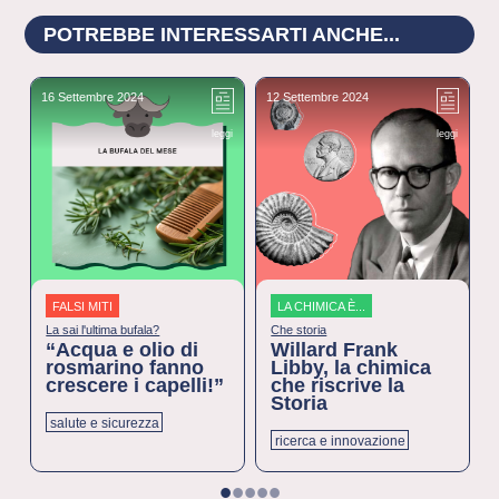
POTREBBE INTERESSARTI ANCHE...
16 Settembre 2024
12 Settembre 2024
5
leggi
leggi
FALSI MITI
LA CHIMICA È...
La sai l'ultima bufala?
Che storia
“Acqua e olio di
Willard Frank
rosmarino fanno
Libby, la chimica
crescere i capelli!”
che riscrive la
Storia
salute e sicurezza
ricerca e innovazione
1
2
3
4
5