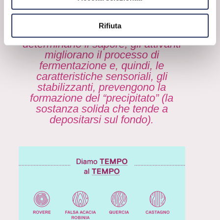
Oltre agli enzimi, numerosi altri
elementi intervengono sulla qualità
Rifiuta
del vino. Ad esempio i tannini
determinano il sapore, gli attivanti
migliorano il processo di
fermentazione e, quindi, le
caratteristiche sensoriali, gli
stabilizzanti, prevengono la
formazione del “precipitato” (la
sostanza solida che tende a
depositarsi sul fondo).