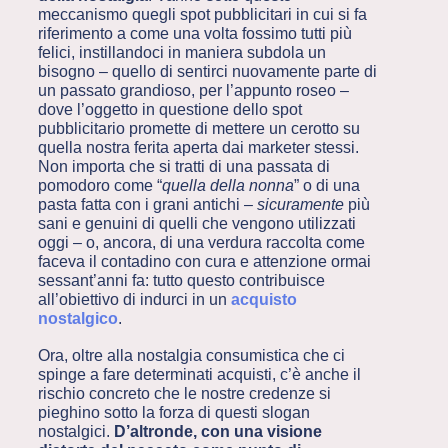
meccanismo quegli spot pubblicitari in cui si fa
riferimento a come una volta fossimo tutti più
felici, instillandoci in maniera subdola un
bisogno – quello di sentirci nuovamente parte di
un passato grandioso, per l’appunto roseo –
dove l’oggetto in questione dello spot
pubblicitario promette di mettere un cerotto su
quella nostra ferita aperta dai marketer stessi.
Non importa che si tratti di una passata di
pomodoro come “
quella della nonna
” o di una
pasta fatta con i grani antichi –
sicuramente
più
sani e genuini di quelli che vengono utilizzati
oggi – o, ancora, di una verdura raccolta come
faceva il contadino con cura e attenzione ormai
sessant’anni fa: tutto questo contribuisce
all’obiettivo di indurci in un
acquisto
nostalgico
.
Ora, oltre alla nostalgia consumistica che ci
spinge a fare determinati acquisti, c’è anche il
rischio concreto che le nostre credenze si
pieghino sotto la forza di questi slogan
nostalgici.
D’altronde, con una visione