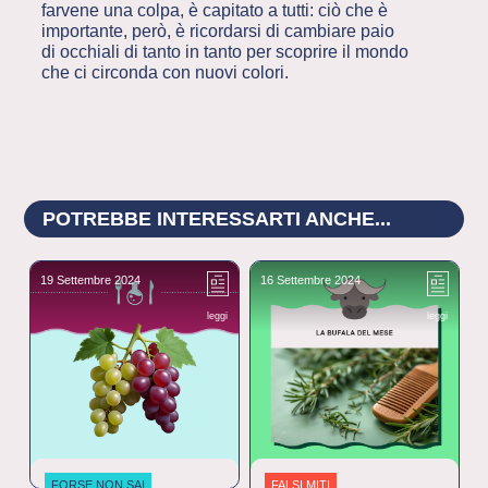
farvene una colpa, è capitato a tutti: ciò che è
importante, però, è ricordarsi di cambiare paio
di occhiali di tanto in tanto per scoprire il mondo
che ci circonda con nuovi colori.
POTREBBE INTERESSARTI ANCHE...
19 Settembre 2024
16 Settembre 2024
1
leggi
leggi
FORSE NON SAI
FALSI MITI