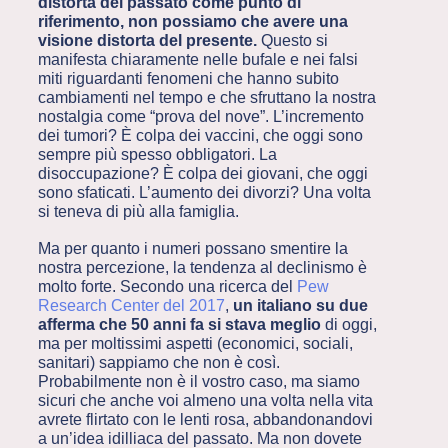
distorta del passato come punto di
riferimento, non possiamo che avere una
visione distorta del presente.
Questo si
manifesta chiaramente nelle bufale e nei falsi
miti riguardanti fenomeni che hanno subito
cambiamenti nel tempo e che sfruttano la nostra
nostalgia come “prova del nove”. L’incremento
dei tumori? È colpa dei vaccini, che oggi sono
sempre più spesso obbligatori. La
disoccupazione? È colpa dei giovani, che oggi
sono sfaticati. L’aumento dei divorzi? Una volta
si teneva di più alla famiglia.
Ma per quanto i numeri possano smentire la
nostra percezione, la tendenza al declinismo è
molto forte. Secondo una ricerca del
Pew
Research Center del 2017
,
un italiano su due
afferma che 50 anni fa si stava meglio
di oggi,
ma per moltissimi aspetti (economici, sociali,
sanitari) sappiamo che non è così.
Probabilmente non è il vostro caso, ma siamo
sicuri che anche voi almeno una volta nella vita
avrete flirtato con le lenti rosa, abbandonandovi
a un’idea idilliaca del passato. Ma non dovete