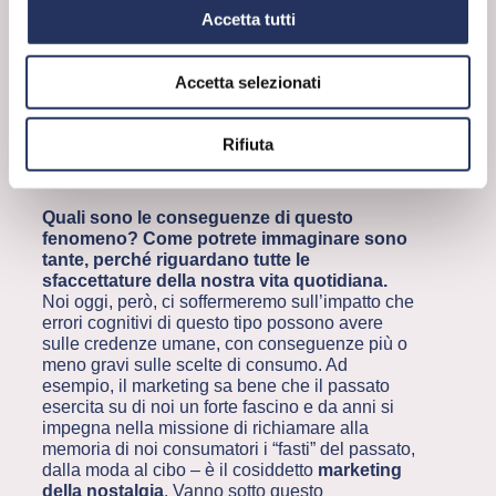
soprattutto, quando si tratta di eventi in cui
Accetta tutti
eravamo personalmente coinvolti. “
La ragione
principale per cui le persone distorcono la verità
è perché accrescerebbe la loro autostima
”,
Accetta selezionati
sosteneva Elizabeth Loftus
, esperta di memoria
– e dunque, per fare ciò, le persone alterano
con dovizia e attenzione l’interpretazione di
Rifiuta
eventi passati di modo che questi e loro stessi
vengano visti positivamente
.
Quali sono le conseguenze di questo
fenomeno? Come potrete immaginare sono
tante, perché riguardano tutte le
sfaccettature della nostra vita quotidiana.
Noi oggi, però, ci soffermeremo sull’impatto che
errori cognitivi di questo tipo possono avere
sulle credenze umane, con conseguenze più o
meno gravi sulle scelte di consumo. Ad
esempio, il marketing sa bene che il passato
esercita su di noi un forte fascino e da anni si
impegna nella missione di richiamare alla
memoria di noi consumatori i “fasti” del passato,
dalla moda al cibo – è il cosiddetto
marketing
della nostalgia
. Vanno sotto questo