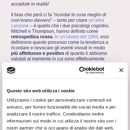
accadute in realtà!
Il bias che però ci fa
“ricordar le cose meglio di
com’erano davvero
” – tanto per citare
un’altra
canzone
– è quello che i due psicologi cognitivi,
Mitchell e Thompson, hanno definito come
retrospettiva rosea
.
In un lavoro del 1994
, essi
definirono questo processo come la tendenza a
ricordare e rievocare gli eventi vissuti in modo
più affettuoso e positivo
di quanto li abbiamo
valutati al momento in cui sono effettivamente
accaduti.
Nel 1997
, i due autori condussero una
serie di esperimenti per testare questa ipotesi,
misurando i giudizi di alcuni gruppi di persone
in merito alle loro vacanze (
viaggi all’estero,
festività, percorsi itineranti in bici
) in diversi
Questo sito web utilizza i cookie
momenti: prima, durante e dopo l’esperienza.
Emerse un pattern chiarissimo
: prima
Utilizziamo i cookie per personalizzare contenuti ed
dell’esperienza, le persone avevano aspettative
annunci, per fornire funzionalità dei social media e per
molto alte; durante l’esperienza, i giudizi di
godimento calavano notevolmente e infine, a
analizzare il nostro traffico. Condividiamo inoltre
posteriori, dopo l’esperienza, i giudizi tornavano
informazioni sul modo in cui utilizza il nostro sito con i
ad essere molto positivi.
nostri partner che si occupano di analisi dei dati web,