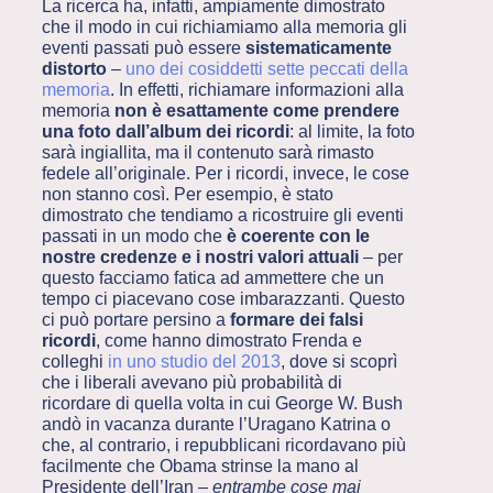
La ricerca ha, infatti, ampiamente dimostrato
che il modo in cui richiamiamo alla memoria gli
eventi passati può essere
sistematicamente
distorto
–
uno dei cosiddetti sette peccati della
memoria
. In effetti, richiamare informazioni alla
memoria
non è esattamente come prendere
una foto dall’album dei ricordi
: al limite, la foto
sarà ingiallita, ma il contenuto sarà rimasto
fedele all’originale. Per i ricordi, invece, le cose
non stanno così. Per esempio, è stato
dimostrato che tendiamo a ricostruire gli eventi
passati in un modo che
è coerente con le
nostre credenze e i nostri valori attuali
– per
questo facciamo fatica ad ammettere che un
tempo ci piacevano cose imbarazzanti. Questo
ci può portare persino a
formare dei falsi
ricordi
, come hanno dimostrato Frenda e
colleghi
in uno studio del 2013
, dove si scoprì
che i liberali avevano più probabilità di
ricordare di quella volta in cui George W. Bush
andò in vacanza durante l’Uragano Katrina o
che, al contrario, i repubblicani ricordavano più
facilmente che Obama strinse la mano al
Presidente dell’Iran –
entrambe cose mai