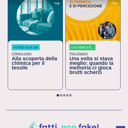
leggi
leggi
FORSE NON SAI
LA CHIMICA È...
Chimica zoom
Post d'autore
Alla scoperta della
Una volta si stava
chimica per il
meglio: quando la
tessile
memoria ci gioca
brutti scherzi
1
2
3
4
5