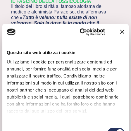
IL FASCINO DELLA TOSSICOLOGIA
Il titolo del libro si rifà al famoso aforisma del
medico e alchimista Paracelso, che affermava
che
«Tutto è veleno: nulla esiste di non
velenoso. Solo la dose fa in modo che il
veleno non faccia effetto.»
Questo principio è
il cuore della tossicologia moderna e Leblanc lo
esplora in dettaglio.
Il testo è suddiviso in capitoli ben strutturati che
Questo sito web utilizza i cookie
coprono vari aspetti di questa materia. Si parte
dalle basi, con una spiegazione su cosa siano i
Utilizziamo i cookie per personalizzare contenuti ed
veleni e come agiscano sul corpo umano, e
annunci, per fornire funzionalità dei social media e per
illustra in termini semplici come gli effetti dei
analizzare il nostro traffico. Condividiamo inoltre
prodotti chimici dipendano dalla loro
informazioni sul modo in cui utilizza il nostro sito con i
concentrazione e dall’esposizione a essi:
mostra come sostanze comunemente
nostri partner che si occupano di analisi dei dati web,
considerate innocue possano diventare
pubblicità e social media, i quali potrebbero combinarle
pericolose se assunte in quantitativi elevati, e
con altre informazioni che ha fornito loro o che hanno
viceversa.
raccolto dal suo utilizzo dei loro servizi.
UNA QUESTIONE DI DOSI
Uno dei punti di forza del libro è la capacità
Selezione
dell’autore di collegare la teoria alla pratica, di