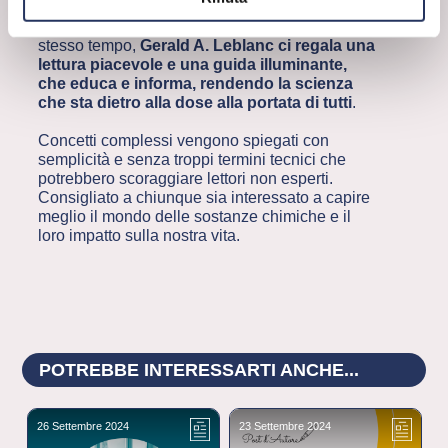
VELENO”?
Con una scrittura chiara e coinvolgente allo
stesso tempo,
Gerald A. Leblanc ci regala una
lettura piacevole e una guida illuminante,
che educa e informa, rendendo la scienza
che sta dietro alla dose alla portata di tutti
.
Concetti complessi vengono spiegati con
semplicità e senza troppi termini tecnici che
potrebbero scoraggiare lettori non esperti.
Consigliato a chiunque sia interessato a capire
meglio il mondo delle sostanze chimiche e il
loro impatto sulla nostra vita.
POTREBBE INTERESSARTI ANCHE...
26 Settembre 2024
23 Settembre 2024
1