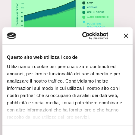
PERCHÉ SERVE LA CHIMICA?
Questo sito web utilizza i cookie
Parliamo dei settori in cui questi prodotti
vengono applicati: non solo abbigliamento, ma
Utilizziamo i cookie per personalizzare contenuti ed
anche edilizia, aeronautica, sport, arredamento,
annunci, per fornire funzionalità dei social media e per
automotive, salute, dispositivi di protezione
individuale…
analizzare il nostro traffico. Condividiamo inoltre
La chimica risulta fondamentale anche per
informazioni sul modo in cui utilizza il nostro sito con i
differenziare i prodotti, in particolare grazie agli
nostri partner che si occupano di analisi dei dati web,
ausiliari chimici
, fondamentali durante le fasi
pubblicità e social media, i quali potrebbero combinarle
produttive per rimuovere impurezze, facilitare la
filatura o la tessitura, migliorare la resa dei
con altre informazioni che ha fornito loro o che hanno
colori e molto altro. Gli ausiliari conferiscono
raccolto dal suo utilizzo dei loro servizi.
determinate caratteristiche ai prodotti finiti come
forma, consistenza, resistenza agli agenti
esterni e durevolezza; allo stesso tempo
Selezione