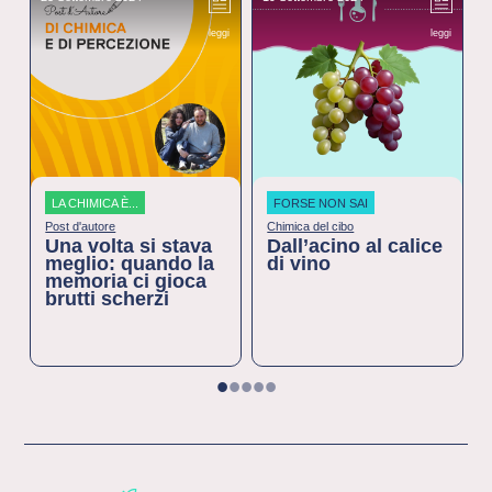
leggi
leggi
LA CHIMICA È...
FORSE NON SAI
Post d'autore
Chimica del cibo
Una volta si stava
Dall’acino al calice
meglio: quando la
di vino
memoria ci gioca
brutti scherzi
1
2
3
4
5