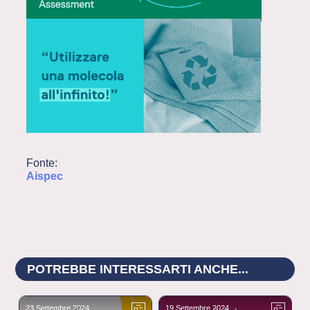
Fonte:
Aispec
POTREBBE INTERESSARTI ANCHE...
23 Settembre 2024
19 Settembre 2024
1