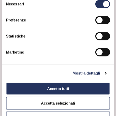
rispondono alle esigenze tecniche, garantendo
Necessari
del
sicurezza e protezione per l’ambiente e i
consenso
consumatori.
Dato l’aumento della popolazione mondiale, le
Preferenze
fibre man made riescono a soddisfare
concretamente e in maniera sostenibile le
esigenze di tutti.
Statistiche
Marketing
Mostra dettagli
Accetta tutti
Accetta selezionati