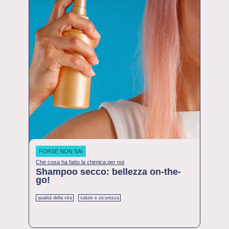
FORSE NON SAI
Che cosa ha fatto la chimica per noi
Shampoo secco: bellezza on-the-
go!
qualità della vita
salute e sicurezza