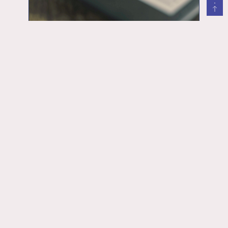
LA CHIMICA È...
Che cosa ha fatto la chimica per noi
La chimica dell’eBook
qualità della vita
ricerca e innovazione
20 Marzo 2023
leggi