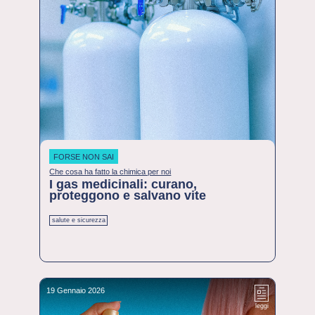
FORSE NON SAI
Che cosa ha fatto la chimica per noi
I gas medicinali: curano,
proteggono e salvano vite
salute e sicurezza
19 Gennaio 2026
leggi