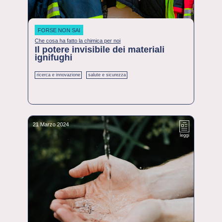
FORSE NON SAI
Che cosa ha fatto la chimica per noi
Il potere invisibile dei materiali
ignifughi
ricerca e innovazione
salute e sicurezza
21 Marzo 2024
leggi