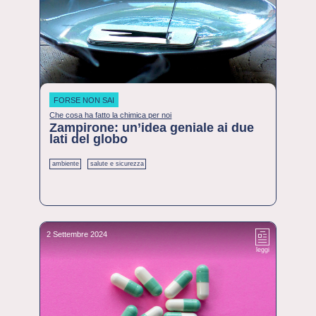
FORSE NON SAI
Che cosa ha fatto la chimica per noi
Zampirone: un’idea geniale ai due
lati del globo
ambiente
salute e sicurezza
2 Settembre 2024
leggi