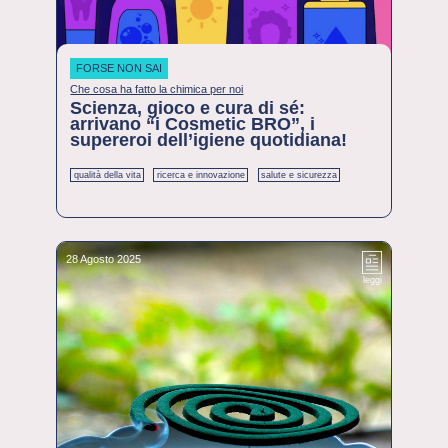
FORSE NON SAI
Che cosa ha fatto la chimica per noi
Scienza, gioco e cura di sé:
arrivano “i Cosmetic BRO”, i
supereroi dell’igiene quotidiana!
qualità della vita
ricerca e innovazione
salute e sicurezza
28 Agosto 2025
leggi