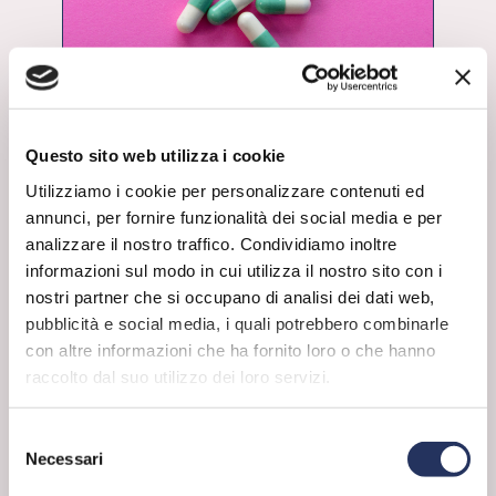
Questo sito web utilizza i cookie
Utilizziamo i cookie per personalizzare contenuti ed
annunci, per fornire funzionalità dei social media e per
FORSE NON SAI
analizzare il nostro traffico. Condividiamo inoltre
Che cosa ha fatto la chimica per noi
informazioni sul modo in cui utilizza il nostro sito con i
Il cuore dei farmaci: il principio
nostri partner che si occupano di analisi dei dati web,
attivo
pubblicità e social media, i quali potrebbero combinarle
ricerca e innovazione
salute e sicurezza
con altre informazioni che ha fornito loro o che hanno
raccolto dal suo utilizzo dei loro servizi.
Selezione
11 Luglio 2024
Necessari
del
leggi
consenso