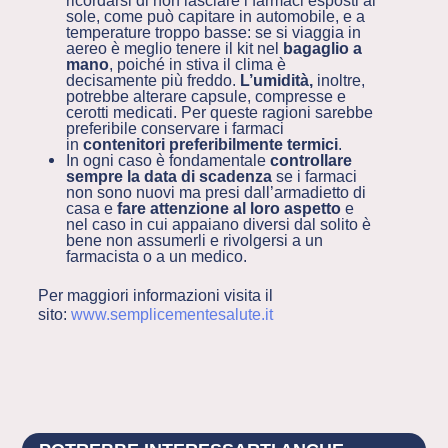
ricordarsi di non lasciare i farmaci esposti al
sole, come può capitare in automobile, e a
temperature troppo basse: se si viaggia in
aereo è meglio tenere il kit nel
bagaglio a
mano
, poiché in stiva il clima è
decisamente più freddo.
L’umidità,
inoltre,
potrebbe alterare capsule, compresse e
cerotti medicati. Per queste ragioni sarebbe
preferibile conservare i farmaci
in
contenitori preferibilmente termici
.
In ogni caso è fondamentale
controllare
sempre la data di scadenza
se i farmaci
non sono nuovi ma presi dall’armadietto di
casa e
fare attenzione al loro
aspetto
e
nel caso in cui appaiano diversi dal solito è
bene non assumerli e rivolgersi a un
farmacista o a un medico.
Per maggiori informazioni visita il
sito:
www.semplicementesalute.it