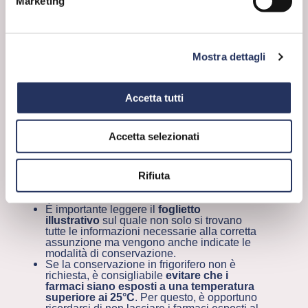
Marketing
e la protezione dell’area interessata da una
lesione (p.es. cotone idrofilo, disinfettante,
garze sterili e cerotti) anche farmaci
antinfiammatori contro il gonfiore e il dolore
e farmaci a base di sostanze capillaro-
protettrici per favorire il riassorbimento del
Mostra dettagli
sangue in caso di edema.
Accetta tutti
QUALCHE CONSIGLIO
Quando si parte è fondamentale trasportare e
conservare i medicinali in modo corretto, specie
Accetta selezionati
in caso di temperature elevate o molto basse,
che possono alterare la composizione e, quindi,
l’efficacia di un farmaco.
Rifiuta
Ecco qualche utile consiglio su come
trasportare e conservare i farmaci da banco:
È importante leggere il
foglietto
illustrativo
sul quale non solo si trovano
tutte le informazioni necessarie alla corretta
assunzione ma vengono anche indicate le
modalità di conservazione.
Se la conservazione in frigorifero non è
richiesta, è consigliabile
evitare che i
farmaci siano esposti a una temperatura
superiore ai 25°C
. Per questo, è opportuno