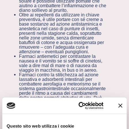
solare è possibile utilizzare pomate che
aiutino a combattere l’infiammazione e che
diano sollievo al prurito.
Oltre ai repellenti da utilizzare in chiave
preventiva, è utile portare con sé creme a
base sostanze ad azione antistaminica e
anestetica nel caso di punture di insetti,
presenti nella stagione calda, soprattutto
nelle zone umide, senza dimenticare
batuffoli di cotone e acqua ossigenata per
rimuovere – con l’adeguata cura e
attenzione – eventuali pungiglioni.
Farmaci antiemetici per contrastare la
nausea e il vomito se si soffre di cinetosi,
vale a dire mal di mare o di nausea da
viaggio in macchina, in bus o in aereo.
Farmaci contro la stitichezza ad azione
lassativa e adsorbenti intestinali per
combattere aerofagia e meteorismo se il
sistema gastrointestinale occasionalmente
perde il ritmo a causa dei cambiamenti
delle nostre normali abitudini di vita. Può
essere utile avere con sé anche farmaci
contro la diarrea (microorganismi
antidiarroici o farmaci che inibiscono la
motilità intestinale) dal momento che gli
sbalzi di temperatura o il cambio
dell’alimentazione a volte possono mettere
Questo sito web utilizza i cookie