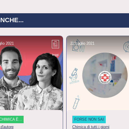
NCHE...
glio 2021
22 Luglio 2021
leggi
CHIMICA È...
FORSE NON SAI
 d'autore
Chimica di tutti i giorni