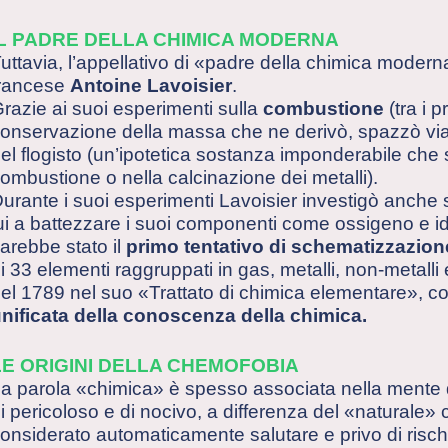
IL PADRE DELLA CHIMICA MODERNA
uttavia, l’appellativo di «padre della chimica moderna
rancese
Antoine Lavoisier
.
razie ai suoi esperimenti sulla
combustione
(tra i p
onservazione della massa che ne derivò, spazzò via co
el flogisto (un’ipotetica sostanza imponderabile che 
ombustione o nella calcinazione dei metalli).
urante i suoi esperimenti Lavoisier investigò anche 
ui a battezzare i suoi componenti come ossigeno e id
arebbe stato il
primo tentativo di schematizzazione
i 33 elementi raggruppati in gas, metalli, non-metalli e
el 1789 nel suo «Trattato di chimica elementare», c
nificata della conoscenza della chimica.
LE ORIGINI DELLA CHEMOFOBIA
a parola «chimica» è spesso associata nella mente d
i pericoloso e di nocivo, a differenza del «naturale
onsiderato automaticamente salutare e privo di risch