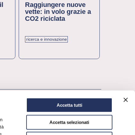
il
Raggiungere nuove
Giacomo
vette: in volo grazie a
Ciamicia
CO2 riciclata
chimico
ricerca e innovazione
Accetta tutti
in
Accetta selezionati
tà
e