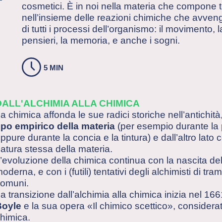
cosmetici. È in noi nella materia che compone t
nell’insieme delle reazioni chimiche che avve
di tutti i processi dell’organismo: il movimento, 
pensieri, la memoria, e anche i sogni.
5 MIN
DALL'ALCHIMIA ALLA CHIMICA
a chimica affonda le sue radici storiche nell’antichità
ipo empirico della materia
(per esempio durante la p
ppure durante la concia e la tintura) e dall’altro lato 
atura stessa della materia.
’evoluzione della chimica continua con la nascita del
oderna, e con i (futili) tentativi degli alchimisti di tram
omuni.
a transizione dall’alchimia alla chimica inizia nel 16
Boyle
e la sua opera «Il chimico scettico», considerata
himica.