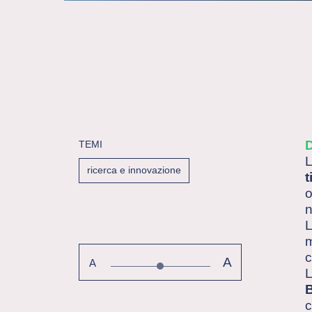
TEMI
L
ricerca e innovazione
t
o
n
L
m
c
A
A
L
c