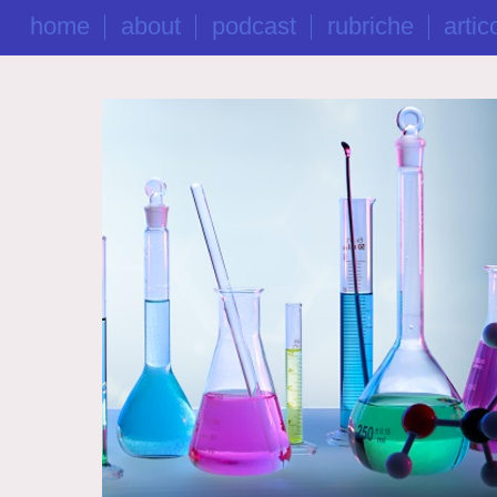
home
about
podcast
rubriche
artico