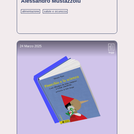
Alessandro Mustazzolu
alimentazione
salute e sicurezza
24 Marzo 2025
leggi