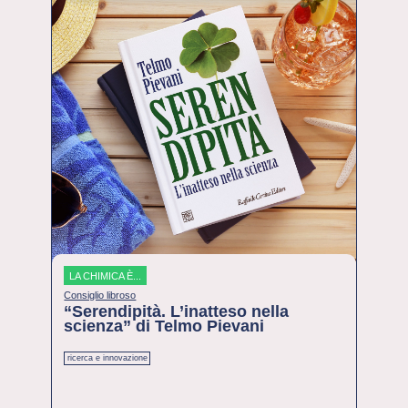
LA CHIMICA È...
Consiglio libroso
“Serendipità. L’inatteso nella
scienza” di Telmo Pievani
ricerca e innovazione