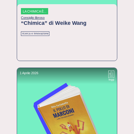
LA CHIMICA È...
Consiglio libroso
“Chimica” di Weike Wang
ricerca e innovazione
1 Aprile 2026
leggi