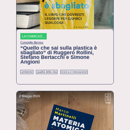
LA CHIMICA È...
Consiglio libroso
“Quello che sai sulla plastica è
sbagliato” di Ruggero Rollini,
Stefano Bertacchi e Simone
Angioni
ambiente
qualità della vita
ricerca e innovazione
2 Maggio 2024
leggi