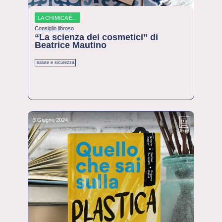
LA CHIMICA È...
Consiglio libroso
“La scienza dei cosmetici” di
Beatrice Mautino
salute e sicurezza
3 Giugno 2024
leggi