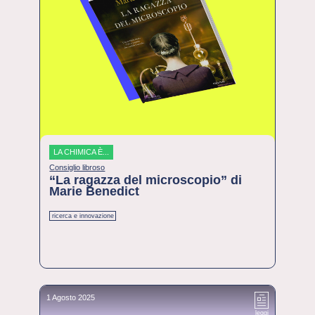
LA CHIMICA È...
Consiglio libroso
“La ragazza del microscopio” di
Marie Benedict
ricerca e innovazione
1 Agosto 2025
leggi