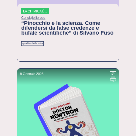
LA CHIMICA È...
Consiglio libroso
“Pinocchio e la scienza. Come
difendersi da false credenze e
bufale scientifiche” di Silvano Fuso
qualità della vita
9 Gennaio 2025
leggi