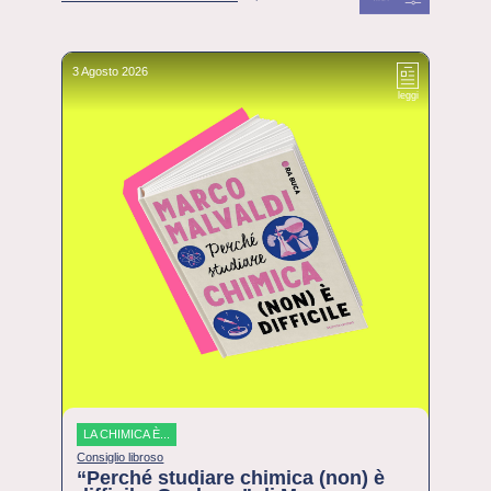
3 Agosto 2026
leggi
LA CHIMICA È...
Consiglio libroso
“Perché studiare chimica (non) è