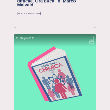
difficile. Ora buca” di Marco
Malvaldi
ricerca e innovazione
29 Giugno 2026
leggi