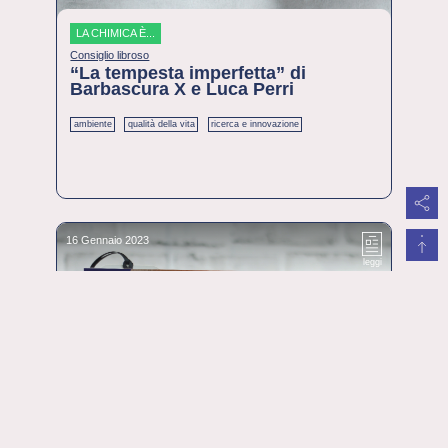
LA CHIMICA È...
Consiglio libroso
“La tempesta imperfetta” di
Barbascura X e Luca Perri
ambiente
qualità della vita
ricerca e innovazione
16 Gennaio 2023
leggi