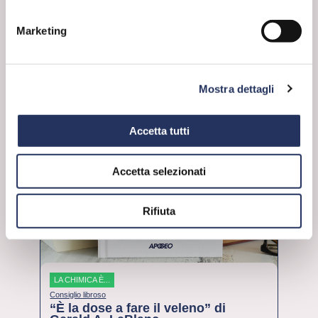
Marketing
30 Settembre 2024
leggi
Mostra dettagli
Accetta tutti
Accetta selezionati
Rifiuta
LA CHIMICA È...
Consiglio libroso
“È la dose a fare il veleno” di