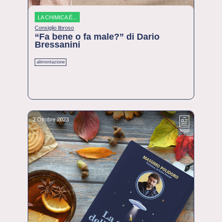
LA CHIMICA È...
Consiglio libroso
“Fa bene o fa male?” di Dario
Bressanini
alimentazione
2 Ottobre 2023
leggi