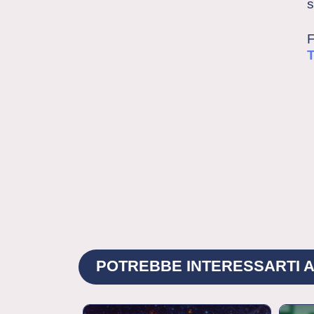
s
F
T
POTREBBE INTERESSARTI A