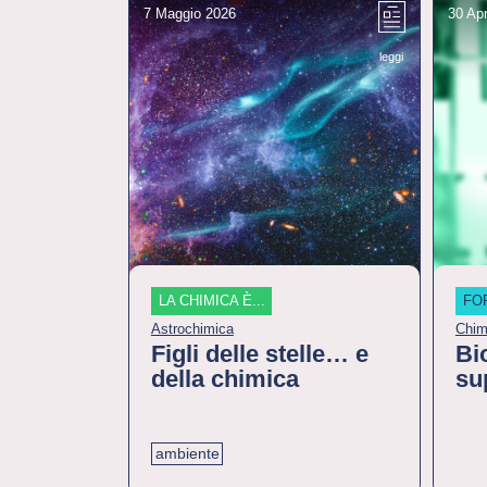
7 Maggio 2026
30 Apr
leggi
LA CHIMICA È...
FO
Astrochimica
Chim
Figli delle stelle… e
Bi
della chimica
su
ambiente