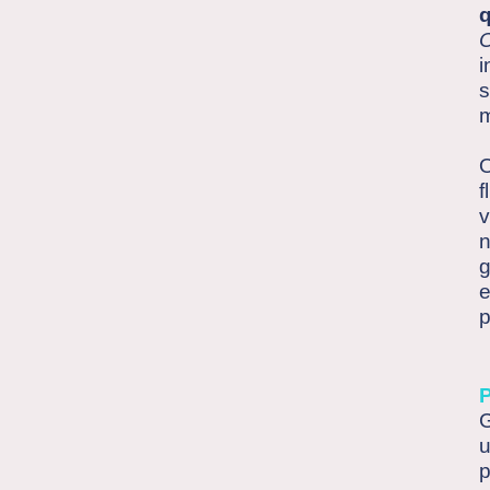
q
i
s
m
O
f
v
n
g
e
p
G
u
p