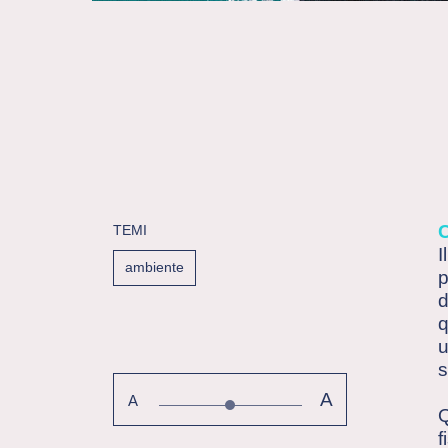
TEMI
I
ambiente
p
d
q
u
s
A
A
Q
f