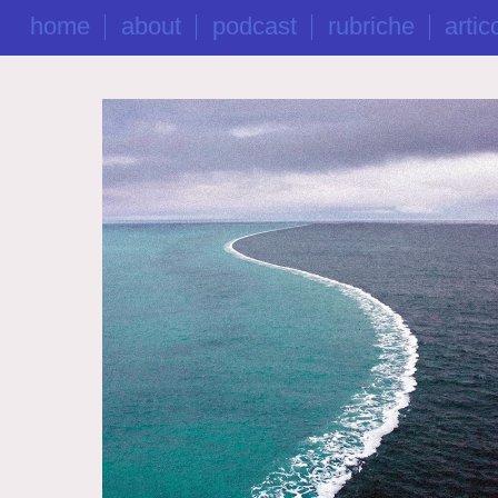
home
about
podcast
rubriche
artico