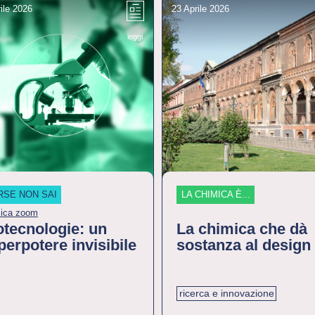
ile 2026
23 Aprile 2026
leggi
RSE NON SAI
LA CHIMICA È...
ica zoom
otecnologie: un
La chimica che dà
perpotere invisibile
sostanza al design
ricerca e innovazione