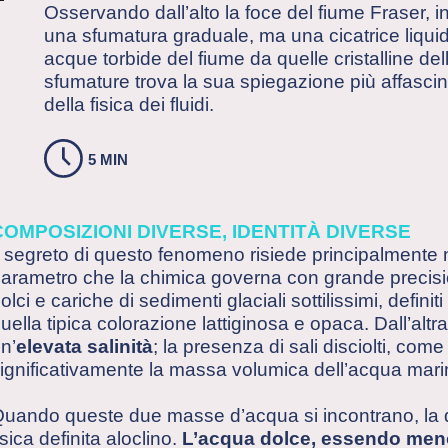
Osservando dall’alto la foce del fiume Fraser, in
una sfumatura graduale, ma una cicatrice liqui
acque torbide del fiume da quelle cristalline de
sfumature trova la sua spiegazione più affascin
della fisica dei fluidi.
5 MIN
COMPOSIZIONI DIVERSE, IDENTITÀ DIVERSE
l segreto di questo fenomeno risiede principalmente 
arametro che la chimica governa con grande precisi
olci e cariche di sedimenti glaciali sottilissimi, defini
uella tipica colorazione lattiginosa e opaca. Dall’alt
n’
elevata salinità
; la presenza di sali disciolti, com
ignificativamente la massa volumica dell’acqua marina
uando queste due masse d’acqua si incontrano, la dif
isica definita aloclino.
L’acqua dolce, essendo meno