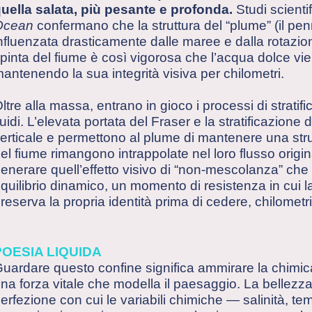
uella salata, più pesante e profonda.
Studi scientif
Ocean
confermano che la struttura del “plume” (il pen
nfluenzata drasticamente dalle maree e dalla rotazio
pinta del fiume è così vigorosa che l’acqua dolce vie
antenendo la sua integrità visiva per chilometri.
ltre alla massa, entrano in gioco i processi di stratif
luidi. L’elevata portata del Fraser e la stratificazione
erticale e permettono al plume di mantenere una stru
el fiume rimangono intrappolate nel loro flusso origi
enerare quell’effetto visivo di “non-mescolanza” che 
quilibrio dinamico, un momento di resistenza in cui 
reserva la propria identità prima di cedere, chilometr
POESIA LIQUIDA
uardare questo confine significa ammirare la chimic
na forza vitale che modella il paesaggio. La bellezza
erfezione con cui le variabili chimiche — salinità, te