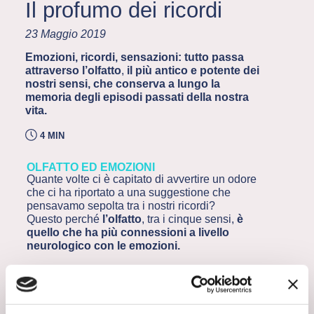
Il profumo dei ricordi
23 Maggio 2019
Emozioni, ricordi, sensazioni: tutto passa
attraverso l’olfatto
,
il più antico e potente dei
nostri sensi, che conserva a lungo la
memoria degli episodi passati della nostra
vita.
4 MIN
OLFATTO ED EMOZIONI
Quante volte ci è capitato di avvertire un odore
che ci ha riportato a una suggestione che
pensavamo sepolta tra i nostri ricordi?
Questo perché
l’olfatto
, tra i cinque sensi,
è
quello che ha più connessioni a livello
neurologico con le emozioni.
UN LEGAME PRENATALE
Proprio grazie alla tempestiva attivazione
dell’
olfatto
nella vita prenatale, che
si forma