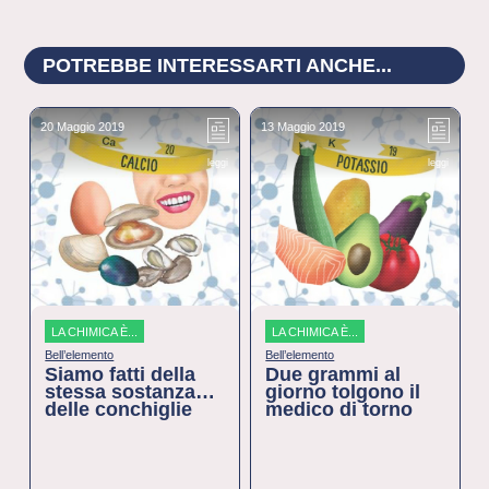
POTREBBE INTERESSARTI ANCHE...
20 Maggio 2019
13 Maggio 2019
9
leggi
leggi
LA CHIMICA È...
LA CHIMICA È...
Bell’elemento
Bell’elemento
Siamo fatti della
Due grammi al
stessa sostanza…
giorno tolgono il
delle conchiglie
medico di torno