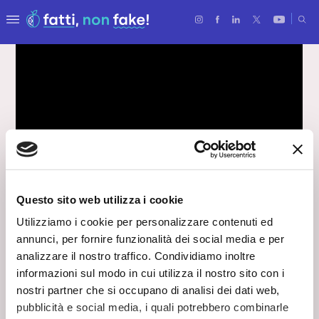
Questo sito web utilizza i cookie
Utilizziamo i cookie per personalizzare contenuti ed
Le nuove energie pulite
annunci, per fornire funzionalità dei social media e per
analizzare il nostro traffico. Condividiamo inoltre
Il futuro delle fonti di energia
informazioni sul modo in cui utilizza il nostro sito con i
24 Aprile 2025
nostri partner che si occupano di analisi dei dati web,
Esiste un’unica soluzione per sostituire i combustibili
pubblicità e social media, i quali potrebbero combinarle
fossili? No, ma grazie alla scienza e alla chimica