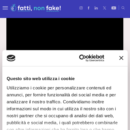
Questo sito web utilizza i cookie
Utilizziamo i cookie per personalizzare contenuti ed
Il design intelligente
annunci, per fornire funzionalità dei social media e per
analizzare il nostro traffico. Condividiamo inoltre
L’ecodesign
informazioni sul modo in cui utilizza il nostro sito con i
3 Maggio 2025
nostri partner che si occupano di analisi dei dati web,
pubblicità e social media, i quali potrebbero combinarle
L’ecodesign è un nuovo modo di pensare la
progettazione, considerando fin dall’inizio l’intero ciclo di
con altre informazioni che ha fornito loro o che hanno