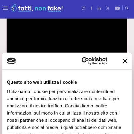
Questo sito web utilizza i cookie
Utilizziamo i cookie per personalizzare contenuti ed
Dai rifiuti alle risorse
annunci, per fornire funzionalità dei social media e per
analizzare il nostro traffico. Condividiamo inoltre
Una nuova vita alle plastiche
informazioni sul modo in cui utilizza il nostro sito con i
17 Aprile 2025
nostri partner che si occupano di analisi dei dati web,
La plastica è un rifiuto o una risorsa? Se pensiamo alla
pubblicità e social media, i quali potrebbero combinarle
vita di tutti i giorni non possiamo farne a meno: