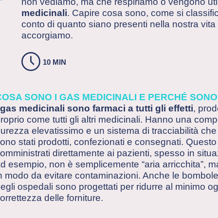
non vediamo, ma che respiriamo o vengono utili
medicinali
. Capire cosa sono, come si classif
conto di quanto siano presenti nella nostra vi
accorgiamo.
10 MIN
COSA SONO I GAS MEDICINALI E PERCHÉ SONO
 gas medicinali sono farmaci a tutti gli effetti
, prod
roprio come tutti gli altri medicinali. Hanno una compo
urezza elevatissimo e un sistema di tracciabilità c
ono stati prodotti, confezionati e consegnati. Que
omministrati direttamente ai pazienti, spesso in situazi
d esempio, non è semplicemente “aria arricchita”, m
n modo da evitare contaminazioni. Anche le bombole, l
egli ospedali sono progettati per ridurre al minimo og
orrettezza delle forniture.