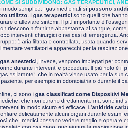
COME SI SUDDIVIDONO: GAS TERAPEUTICI, ANES
n modo semplice, i gas medicinali
si possono suddiv
oro utilizzo
. I
gas terapeutici
sono quelli che hanno 
urare o alleviare sintomi. Il più importante è l’ossige
on riescono a fornirne abbastanza al sangue, come nell
opo interventi chirurgici o nei casi di emergenza. Anc
ruppo: è aria filtrata e controllata, usata quando ser
limentare ventilatori e apparecchi per la respirazione 
gas anestetici
, invece, vengono impiegati per controll
onno durante interventi e procedure. Il più noto è il
p
gas esilarante”, che in realtà viene usato per la sua ca
l paziente, per esempio in odontoiatria o durante il pa
nfine, ci sono i
gas classificati come Dispositivi Me
ediche, che non curano direttamente ma sono indis
nterventi in modo sicuro ed efficace. L’
anidride carb
onfiare delicatamente alcuni organi durante esami en
osì che i medici possano vedere meglio e operare c
iscelato con ossigeno, può aiutare la respirazione in 