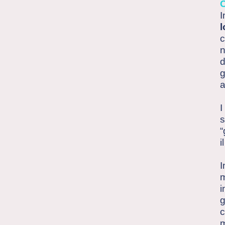
I
l
c
n
d
g
a
I
s
“
i
I
m
i
g
c
m