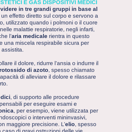
TETICI E GAS DISPOSITIVI MEDICI
idere in tre grandi gruppi in base al
un effetto diretto sul corpo e servono a
no, utilizzato quando i polmoni o il cuore
e malattie respiratorie, negli infarti,
he l’
aria medicale
rientra in questo
ve una miscela respirabile sicura per
assistita.
are il dolore, ridurre l’ansia o indurre il
rotossido di azoto
, spesso chiamato
pacità di alleviare il dolore e rilassare
rto.
dici
, di supporto alle procedure
pensabili per eseguire esami e
onica
, per esempio, viene utilizzata per
doscopici o interventi mininvasivi,
on maggiore precisione. L’
elio
, spesso
caso di gravi ostruzioni delle vie