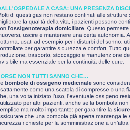
DALL'OSPEDALE A CASA: UNA PRESENZA DIS
olti di questi gas non restano confinati alle struttur
igliorare la qualità della vita, i pazienti possono con
on l’
ossigenoterapia domiciliare
. Questo permette 
uoversi, uscire e mantenere una certa autonomia. An
otturna, usati ad esempio per i disturbi del sonno, u
ontrollate per garantire sicurezza e comfort. Tutto que
roduzione, trasporto, stoccaggio e manutenzione de
nvisibile ma essenziale per la continuità delle cure.
FORSE NON TUTTI SANNO CHE…
Le
bombole di ossigeno medicinale
sono considera
sattamente come una scatola di compresse o una fiala
he, una volta iniziato l’uso, l’eventuale ossigeno res
iutilizzato per altri pazienti, anche se la bombola n
emplice ma molto importante: per garantire la
sicur
ssicurare che una bombola già aperta mantenga le s
icurezza richieste per la somministrazione a un’altra