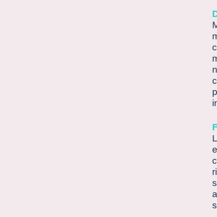
M
m
c
m
n
c
p
i
e
c
r
s
a
s