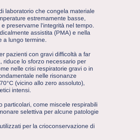
di laboratorio che congela materiale
 temperature estremamente basse,
 e preservarne l’integrità nel tempo.
icalmente assistita (PMA) e nella
e a lungo termine.
r pazienti con gravi difficoltà a far
, riduce lo sforzo necessario per
e nelle crisi respiratorie gravi o in
è fondamentale nelle risonanze
0°C (vicino allo zero assoluto),
ici intensi.
o particolari, come miscele respirabili
monare selettiva per alcune patologie
tilizzati per la crioconservazione di