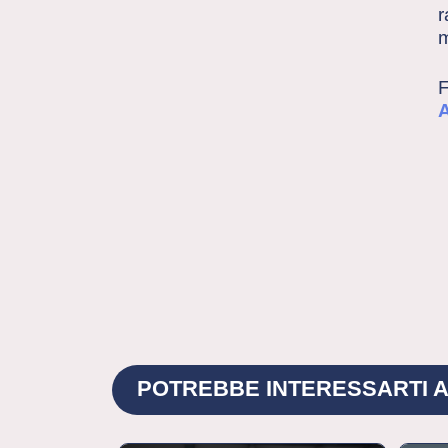
r
m
F
POTREBBE INTERESSARTI A