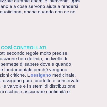
zzate durante esami e interventi: i
gas
icano e a cosa servono aiuta a rendersi
ta quotidiana, anche quando non ce ne
 COSÌ CONTROLLATI
otti secondo regole molto precise,
sizione ben definita, un livello di
he permette di sapere dove e quando
sto è fondamentale perché vengono
oni critiche. L’
ossigeno
medicinale,
a ossigeno puro, prodotto e conservato
e valvole e i sistemi di distribuzione
ni rischio e assicurare continuità e