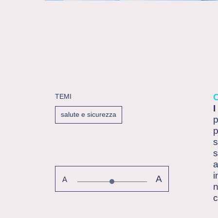
TEMI
I
salute e sicurezza
p
p
s
s
a
i
A
A
n
c