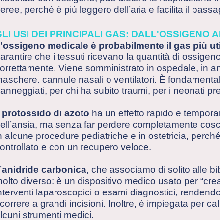
eree, perché è più leggero dell’aria e facilita il passag
GLI USI DEI PRINCIPALI GAS: DALL'OSSIGENO A
’ossigeno medicale è probabilmente il gas più uti
arantire che i tessuti ricevano la quantità di ossige
orrettamente. Viene somministrato in ospedale, in a
aschere, cannule nasali o ventilatori. È fondamental
anneggiati, per chi ha subito traumi, per i neonati pre
l
protossido di azoto
ha un effetto rapido e tempora
ell’ansia, ma senza far perdere completamente cosci
n alcune procedure pediatriche e in ostetricia, perché
ontrollato e con un recupero veloce.
’
anidride carbonica
, che associamo di solito alle b
olto diverso: è un dispositivo medico usato per “crea
nterventi laparoscopici o esami diagnostici, rendendo 
icorrere a grandi incisioni. Inoltre, è impiegata per ca
lcuni strumenti medici.