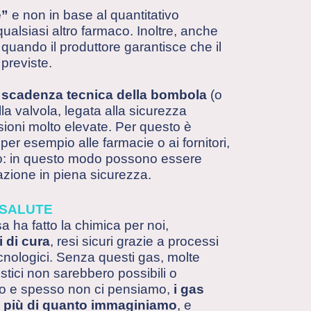
e”
e non in base al quantitativo
alsiasi altro farmaco. Inoltre, anche
quando il produttore garantisce che il
 previste.
a
scadenza tecnica della bombola
(o
la valvola, legata alla sicurezza
ioni molto elevate. Per questo è
er esempio alle farmacie o ai fornitori,
ico: in questo modo possono essere
lazione in piena sicurezza.
 SALUTE
 ha fatto la chimica per noi,
i di cura
, resi sicuri grazie a processi
ecnologici. Senza questi gas, molte
stici non sarebbero possibili o
amo e spesso non ci pensiamo,
i gas
più di quanto immaginiamo
, e