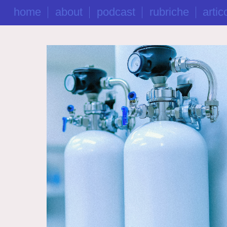
home
about
podcast
rubriche
artico