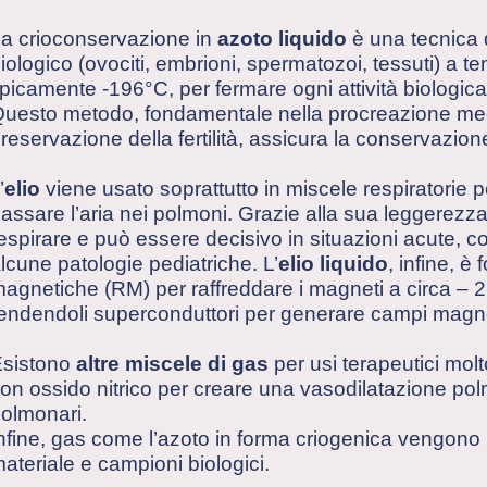
a crioconservazione in
azoto liquido
è una tecnica 
iologico (ovociti, embrioni, spermatozoi, tessuti) a
ipicamente -196°C, per fermare ogni attività biologica
uesto metodo, fondamentale nella procreazione med
reservazione della fertilità, assicura la conservazion
’
elio
viene usato soprattutto in miscele respiratorie pe
assare l’aria nei polmoni. Grazie alla sua leggerezza
espirare e può essere decisivo in situazioni acute, com
lcune patologie pediatriche. L’
elio liquido
, infine, 
agnetiche (RM) per raffreddare i magneti a circa – 27
endendoli superconduttori per generare campi magnet
sistono
altre miscele di gas
per usi terapeutici molt
on ossido nitrico per creare una vasodilatazione pol
olmonari.
nfine, gas come l’azoto in forma criogenica vengono u
ateriale e campioni biologici.