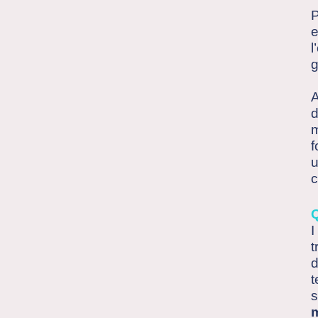
P
e
l
g
A
d
m
f
u
c
I
t
d
t
s
m