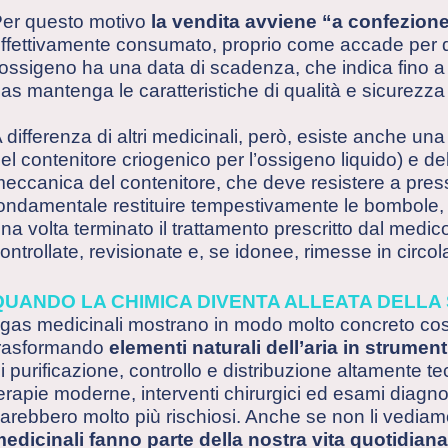
er questo motivo
la vendita avviene “a confezion
ffettivamente consumato, proprio come accade per qu
’ossigeno ha una data di scadenza, che indica fino a 
as mantenga le caratteristiche di qualità e sicurezza
 differenza di altri medicinali, però, esiste anche un
el contenitore criogenico per l’ossigeno liquido) e del
eccanica del contenitore, che deve resistere a press
ondamentale restituire tempestivamente le bombole, p
na volta terminato il trattamento prescritto dal med
ontrollate, revisionate e, se idonee, rimesse in circo
QUANDO LA CHIMICA DIVENTA ALLEATA DELLA
 gas medicinali mostrano in modo molto concreto cosa
rasformando
elementi naturali dell’aria in strument
i purificazione, controllo e distribuzione altamente t
erapie moderne, interventi chirurgici ed esami diagno
arebbero molto più rischiosi. Anche se non li vedi
edicinali fanno parte della nostra vita quotidiana