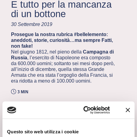
E tutto per la mancanza
di un bottone
30 Settembre 2019
Prosegue la nostra rubrica #bellelemento:
aneddoti, storie, curiosità…ma sempre Fatti,
non fake!
Nel giugno 1812, nel pieno della
Campagna di
Russia
, l’esercito di Napoleone era composto
da 600.000 uomini; soltanto sei mesi dopo però,
all’inizio di dicembre, quella stessa Grande
Armata che era stata l’orgoglio della Francia, si
era ridotta a meno di 100.000 uomini.
3 MIN
LA DISFATTA DI NAPOLEONE... A CAUSA DI UN
BOTTONE?
I pochi soldati che ancora restavano agli ordini
dell’imperatore stavano lottando contro la fame, le
malattie e il gelo paralizzante.
Gran parte di loro era
Questo sito web utilizza i cookie
destinato a perire, non essendo sufficientemente