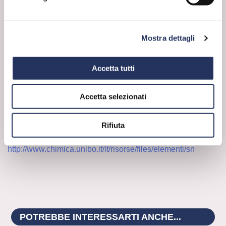
stagno”:
la conversione a basse temperature dello
stagno bianco a stagno grigio comporta modifiche
strutturali che provocano la polverizzazione dei
manufatti.
Mostra dettagli
Chi avrebbe mai detto che la disfatta napoleonica
potesse essere ricondotta (anche!) a un minuscolo
bottone…di stagno? 🙂
Accetta tutti
Da I bottoni di Napoleone. Come 17 molecole hanno
cambiato la storia di Penny Le Couteur e Jay
Burreson
Accetta selezionati
Scoprite di più
su
www.mendeleevatavola.federchimica.it
Le nostre
Rifiuta
fonti:
https://www.soc.chim.it/sites/default/files/cns/pdf/2011-
5B.pdf
http://www.chimica.unibo.it/it/risorse/files/elementi/sn
POTREBBE INTERESSARTI ANCHE...