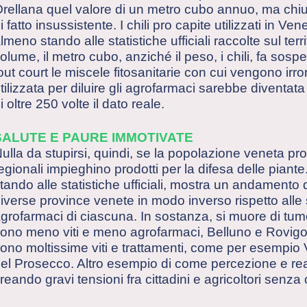
rellana quel valore di un metro cubo annuo, ma chi
i fatto insussistente. I chili pro capite utilizzati in Ven
lmeno stando alle statistiche ufficiali raccolte sul terri
olume, il metro cubo, anziché il peso, i chili, fa sospe
out court le miscele fitosanitarie con cui vengono irro
tilizzata per diluire gli agrofarmaci sarebbe diventat
i oltre 250 volte il dato reale.
SALUTE E PAURE IMMOTIVATE
ulla da stupirsi, quindi, se la popolazione veneta provi
egionali impieghino prodotti per la difesa delle pia
tando alle statistiche ufficiali, mostra un andamento 
iverse province venete in modo inverso rispetto alle su
grofarmaci di ciascuna. In sostanza, si muore di tum
ono meno viti e meno agrofarmaci, Belluno e Rovigo,
ono moltissime viti e trattamenti, come per esempio 
el Prosecco. Altro esempio di come percezione e realt
reando gravi tensioni fra cittadini e agricoltori senz