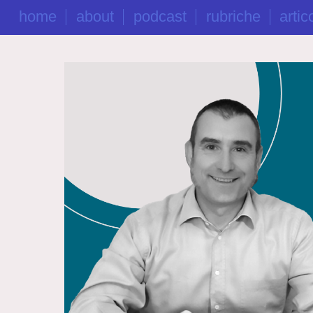
home
about
podcast
rubriche
artico