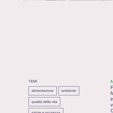
TEMI
F
alimentazione
ambiente
f
i
qualità della vita
v
C
salute e sicurezza