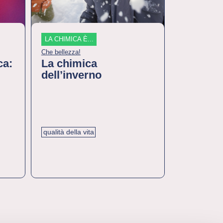
LA CHIMICA È...
LA CHIMICA È
Che bellezza!
Chimica e tecn
ca:
La chimica
Scopert
dell’inverno
fondame
fotosint
clorofill
qualità della vita
ambiente
q