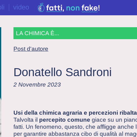
li
video
LA CHIMICA È...
Post d'autore
Donatello Sandroni
2 Novembre 2023
Usi della chimica agraria e percezioni ribalta
Talvolta il
percepito comune
giace su un piano
fatti. Un fenomeno, questo, che affligge anche l
per garantire abbastanza cibo di qualità al mag