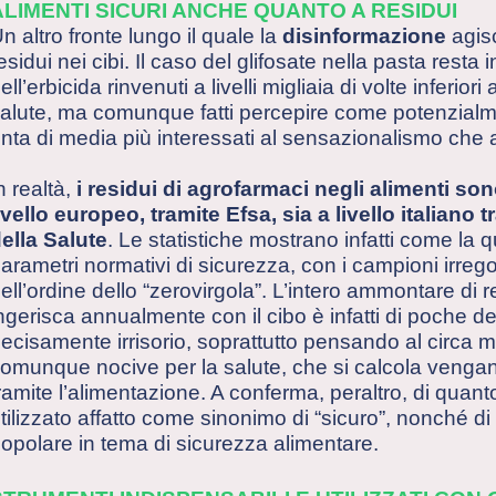
ALIMENTI SICURI ANCHE QUANTO A RESIDUI
n altro fronte lungo il quale la
disinformazione
agisc
esidui nei cibi. Il caso del glifosate nella pasta resta
ell’erbicida rinvenuti a livelli migliaia di volte inferior
alute, ma comunque fatti percepire come potenzialmente
nta di media più interessati al sensazionalismo che a
n realtà,
i residui di agrofarmaci negli alimenti so
ivello europeo, tramite Efsa, sia a livello italiano t
ella Salute
. Le statistiche mostrano infatti come la qua
arametri normativi di sicurezza, con i campioni irrego
ell’ordine dello “zerovirgola”. L’intero ammontare di 
ngerisca annualmente con il cibo è infatti di poche de
ecisamente irrisorio, soprattutto pensando al circa m
omunque nocive per la salute, che si calcola ven
ramite l’alimentazione. A conferma, peraltro, di quan
tilizzato affatto come sinonimo di “sicuro”, nonché di
opolare in tema di sicurezza alimentare.