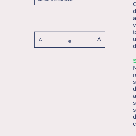
O
d
a
v
t
u
A
A
d
N
r
s
d
a
s
s
d
c