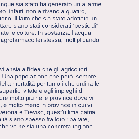
unque sia stato ha generato un allarme
eto, infatti, non arrivano a quattro,
torio. Il fatto che sia stato adottato un
ttare siano stati considerati “pesticidi”
rate le colture. In sostanza, l’acqua
a agrofarmaco lei stessa, moltiplicando
 ansia all’idea che gli agricoltori
nte. Una popolazione che però, sempre
della mortalità per tumori che ordina le
perfici vitate e agli impieghi di
ore molto più nelle province dove vi
 e molto meno in province in cui vi
Verona e Treviso, quest’ultima patria
à siano spesso fra loro ribaltate,
a che ve ne sia una concreta ragione.