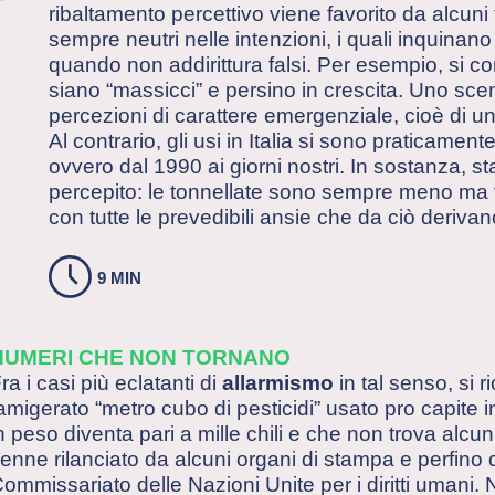
ribaltamento percettivo viene favorito da alcuni 
sempre neutri nelle intenzioni, i quali inquinano
quando non addirittura falsi. Per esempio, si co
siano “massicci” e persino in crescita. Uno sc
percezioni di carattere emergenziale, cioè di 
Al contrario, gli usi in Italia si sono praticament
ovvero dal 1990 ai giorni nostri. In sostanza, 
percepito: le tonnellate sono sempre meno m
con tutte le prevedibili ansie che da ciò derivan
9 MIN
NUMERI CHE NON TORNANO
ra i casi più eclatanti di
allarmismo
in tal senso, si 
amigerato “metro cubo di pesticidi” usato pro capite 
n peso diventa pari a mille chili e che non trova alcun
enne rilanciato da alcuni organi di stampa e perfino 
ommissariato delle Nazioni Unite per i diritti umani.