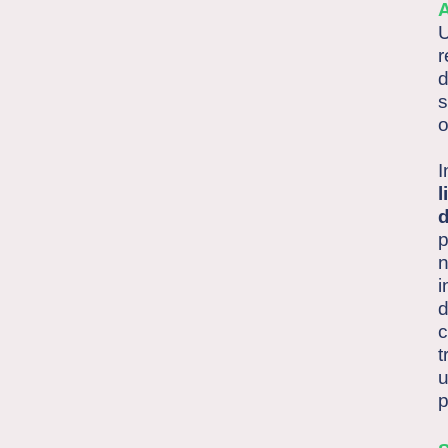
U
r
d
s
o
I
l
d
p
n
i
d
c
t
u
p