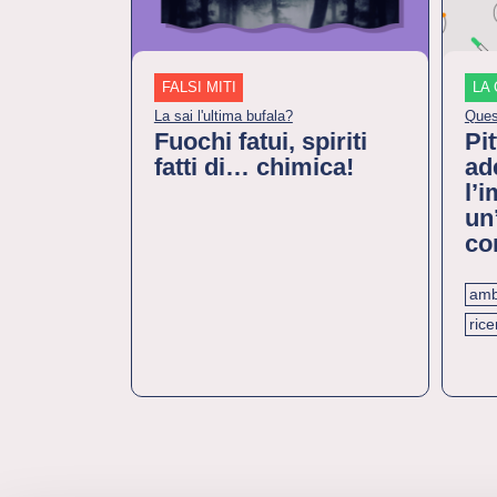
FALSI MITI
LA 
La sai l'ultima bufala?
Ques
Fuochi fatui, spiriti
Pit
fatti di… chimica!
ade
l’
un
co
amb
ric