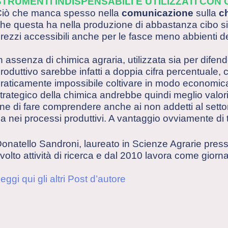
STRUMENTI INDISPENSABILI E UTILIZZATI CON 
iò che manca spesso nella
comunicazione
sulla
ch
he questa ha nella produzione di abbastanza cibo sicur
rezzi accessibili anche per le fasce meno abbienti d
n assenza di chimica agraria, utilizzata sia per difender
roduttivo sarebbe infatti a doppia cifra percentuale,
raticamente impossibile coltivare in modo economica
trategico della chimica andrebbe quindi meglio valoriz
ine di fare comprendere anche ai non addetti al setto
a nei processi produttivi. A vantaggio ovviamente di tu
onatello Sandroni, laureato in Scienze Agrarie presso
volto attività di ricerca e dal 2010 lavora come giornal
eggi qui gli altri Post d’autore