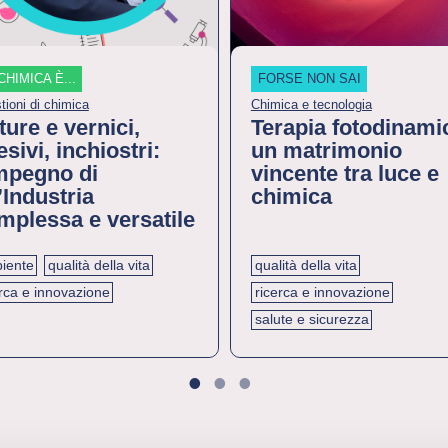
CHIMICA È...
FORSE NON SAI
tioni di chimica
Chimica e tecnologia
ture e vernici,
Terapia fotodinami
sivi, inchiostri:
un matrimonio
impegno di
vincente tra luce e
’Industria
chimica
mplessa e versatile
iente
qualità della vita
qualità della vita
erca e innovazione
ricerca e innovazione
salute e sicurezza
1
2
3