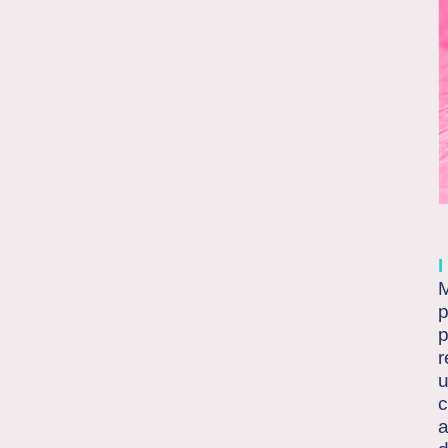
M
p
p
r
u
c
a