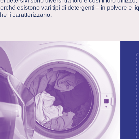
ei detersivi sono diversi tra loro e così il loro utilizzo
erché esistono vari tipi di detergenti – in polvere e 
he li caratterizzano.