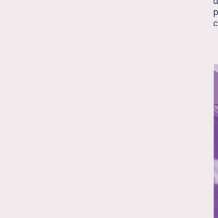
d
p
c