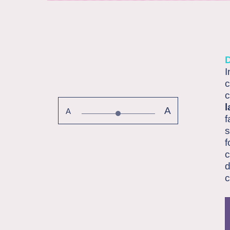
I
c
c
A
A
f
s
f
c
d
c