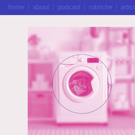
home
about
podcast
rubriche
artico