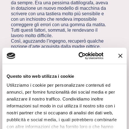
da sempre. Era una pessima dattilografa, aveva
in dotazione un nuovo modello di macchina da
scrivere con una tastiera molto più sensibile e
con un inchiostro che rendeva impossibile
correggere gli errori con una gomma da matita.
Tutti questi fattori, sommati, le rendevano il
lavoro molto difficile.
Così, aguzzando l’ingegno, recuperò qualche
nozione d’arte acquisita dalla madre pittrice.
Guardandola dipingere aveva imparato che alle
imperfezioni e sbavature si rimediava con un
nuovo strato di colore. Da qui, l’intuizione:
cominciò ad imitare la loro tecnica mescolando
alcune
tempere
che aveva a casa per
Questo sito web utilizza i cookie
riprodurre il colore della carta su cui lavorava in
ufficio e coprendo i refusi con un piccolo
Utilizziamo i cookie per personalizzare contenuti ed
pennello. Questa operazione era più veloce e
annunci, per fornire funzionalità dei social media e per
pulita della cancellatura a gomma, ed era
analizzare il nostro traffico. Condividiamo inoltre
appena visibile sulla pagina:
nacque così il
informazioni sul modo in cui utilizza il nostro sito con i
bianchetto
, diventato poi strumento
indispensabile per correggere in corsa gli errori
nostri partner che si occupano di analisi dei dati web,
di battitura, per anni arma irrinunciabile di tutti i
pubblicità e social media, i quali potrebbero combinarle
dattilografi del mondo.
con altre informazioni che ha fornito loro o che hanno
Per alcuni mesi questa formidabile scoperta