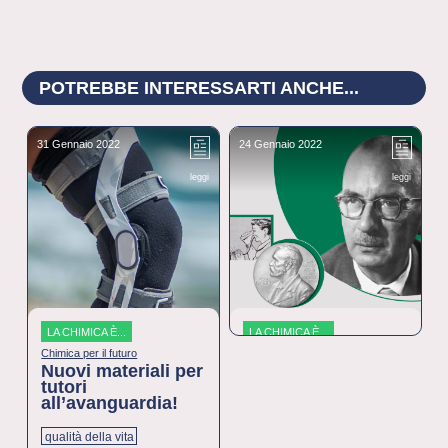
POTREBBE INTERESSARTI ANCHE...
31 Gennaio 2022
24 Gennaio 2022
2
leggi
leggi
LA CHIMICA È...
LA CHIMICA È...
Chimica per il futuro
Che storia
Nuovi materiali per
Karl Ziegler,
tutori
piccolo grande
all’avanguardia!
ricercatore
qualità della vita