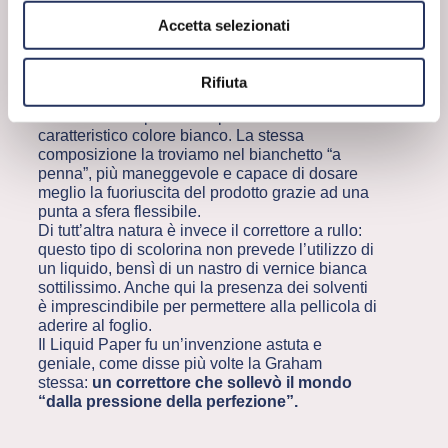
simile per forma a quello inventato dalla
Graham: si tratta di una boccetta contenente il
Accetta selezionati
correttore fluido da distribuire sulla pagina con
un pennello. La base della miscela è composta
da un solvente, che permette una rapida
Rifiuta
asciugatura, e biossido di titanio, una polvere
cristallina indispensabile per donare il
caratteristico colore bianco. La stessa
composizione la troviamo nel bianchetto “a
penna”, più maneggevole e capace di dosare
meglio la fuoriuscita del prodotto grazie ad una
punta a sfera flessibile.
Di tutt’altra natura è invece il correttore a rullo:
questo tipo di scolorina non prevede l’utilizzo di
un liquido, bensì di un nastro di vernice bianca
sottilissimo. Anche qui la presenza dei solventi
è imprescindibile per permettere alla pellicola di
aderire al foglio.
Il Liquid Paper fu un’invenzione astuta e
geniale, come disse più volte la Graham
stessa:
un correttore che sollevò il mondo
“dalla pressione della perfezione”.