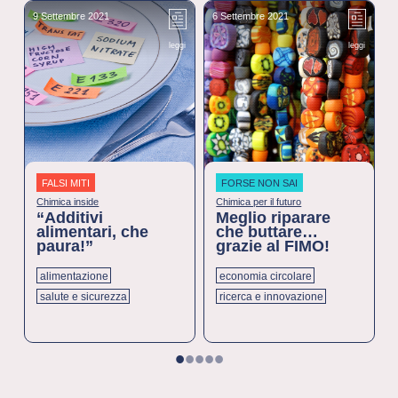
9 Settembre 2021
6 Settembre 2021
2
leggi
leggi
FALSI MITI
FORSE NON SAI
Chimica inside
Chimica per il futuro
“Additivi
Meglio riparare
alimentari, che
che buttare…
paura!”
grazie al FIMO!
alimentazione
economia circolare
salute e sicurezza
ricerca e innovazione
1
2
3
4
5