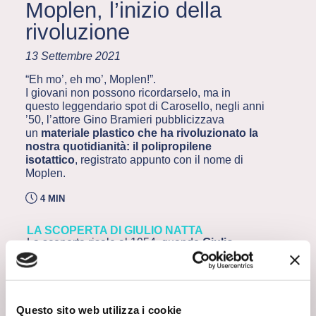
Moplen, l’inizio della
rivoluzione
13 Settembre 2021
“Eh mo’, eh mo’, Moplen!”.
I giovani non possono ricordarselo, ma in
questo leggendario spot di Carosello, negli anni
’50, l’attore Gino Bramieri pubblicizzava
un
materiale plastico
che ha rivoluzionato la
nostra quotidianità: il polipropilene
isotattico
, registrato appunto con il nome di
Moplen.
4 MIN
LA SCOPERTA DI GIULIO NATTA
La scoperta risale al 1954, quando
Giulio
Natta
, leggendario scienziato, accademico e
ingegnere chimico
, trovò “il modo di mettere
in fila le molecole come soldatini in parata”
e
da un gas ricavato dal petrolio, il propilene,
realizzò un materiale elastico, leggero e
Questo sito web utilizza i cookie