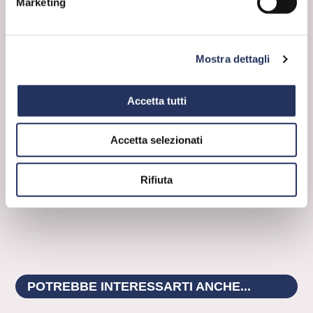
Marketing
donandoci un’infinità di oggetti che hanno reso
più semplice e confortevole la nostra
quotidianità.
Si tratta, tra l’altro, di un
vanto tutto italiano
:
grazie alla scoperta del polipropilene
Mostra dettagli
isotattico,
nel 1963 il Premio Nobel per la
chimica fu assegnato Natta
, ad oggi ancora
unico italiano che abbia conquistato il
Accetta tutti
prestigiosissimo premio.
La plastica è tuttora un materiale difficilmente
sostituibile per moltissime funzioni:
è una
Accetta selezionati
conquista alla quale non dobbiamo
rinunciare
, ma assicurarci invece che sia
smaltita nel migliore dei modi e avviata
Rifiuta
correttamente al riutilizzo.
POTREBBE INTERESSARTI ANCHE...