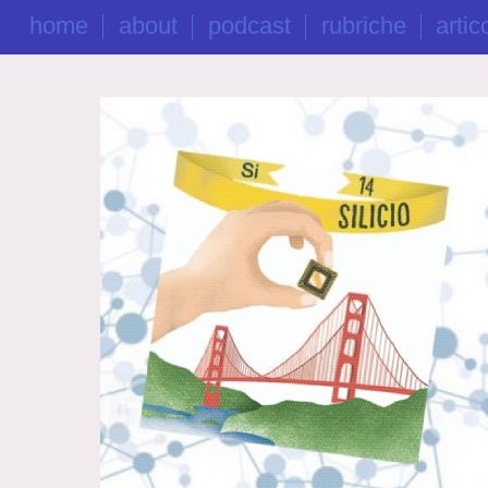
home
about
podcast
rubriche
artico