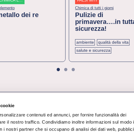
CHIMICA È...
FALSI MITI
’elemento
Chimica di tutti i giorni
metallo dei re
Pulizie di
primavera….in tutt
sicurezza!
ambiente
qualità della vita
salute e sicurezza
1
2
3
 cookie
rsonalizzare contenuti ed annunci, per fornire funzionalità dei
re il nostro traffico. Condividiamo inoltre informazioni sul modo 
con i nostri partner che si occupano di analisi dei dati web, pubblici