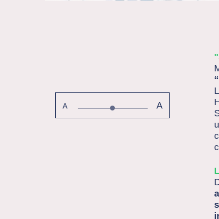
M
“
L
H
A
A
S
u
c
c
D
a
s
i