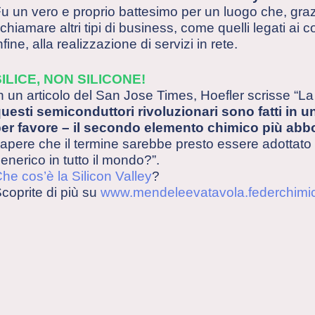
u un vero e proprio battesimo per un luogo che, graz
ichiamare altri tipi di business, come quelli legati ai
nfine, alla realizzazione di servizi in rete.
SILICE, NON SILICONE!
n un articolo del San Jose Times, Hoefler scrisse “L
uesti semiconduttori rivoluzionari sono fatti in una
er favore – il secondo elemento chimico più abb
apere che il termine sarebbe presto essere adottato a l
enerico in tutto il mondo?”.
he cos’è la Silicon Valley
?
coprite di più su
www.mendeleevatavola.federchimic