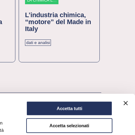
LA CHIMICA È...
LA CHIMICA È
Bell’elemento
L’industria chimica,
Lo stra
a
“motore” del Made in
scoprire
Italy
dati e analisi
Accetta tutti
in
Accetta selezionati
tà