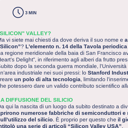
3 MIN
"SILICON" VALLEY?
a vi siete mai chiesti da dove deriva il suo nome e
a
Silicon”
?
L’elemento n. 14 della Tavola periodica
a regione meridionale della baia di San Francisco ave
eart’s Delight”, in riferimento agli alberi da frutto pres
ubito dopo la seconda guerra mondiale, l’Università d
n’area industriale nei suoi pressi: lo
Stanford Indust
reare
un polo di alta tecnologia
, limitando l’inseri
he potessero dare un valido contributo scientifico all
LA DIFFUSIONE DEL SILICIO
a qui la nascita di un luogo da subito destinato a d
prirono numerose fabbriche di semiconduttori e
ull’utilizzo del silicio
. È proprio per questo che
il g
ntitolò una serie di articoli “Silicon Valley USA”
.