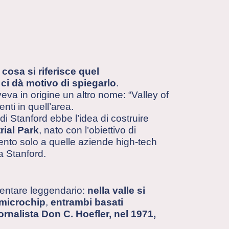
 cosa si riferisce quel
 ci dà motivo di spiegarlo
.
va in origine un altro nome: “Valley of
enti in quell’area.
i Stanford ebbe l’idea di costruire
rial Park
, nato con l’obiettivo di
mento solo a quelle aziende high-tech
a Stanford.
iventare leggendario:
nella valle si
 microchip
,
entrambi basati
iornalista Don C. Hoefler, nel 1971,