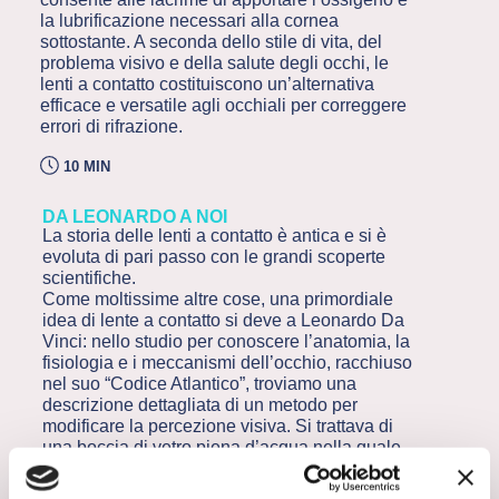
la lubrificazione necessari alla cornea
sottostante. A seconda dello stile di vita, del
problema visivo e della salute degli occhi, le
lenti a contatto costituiscono un’alternativa
efficace e versatile agli occhiali per correggere
errori di rifrazione.
10 MIN
DA LEONARDO A NOI
La storia delle lenti a contatto è antica e si è
evoluta di pari passo con le grandi scoperte
scientifiche.
Come moltissime altre cose, una primordiale
idea di lente a contatto si deve a Leonardo Da
Vinci: nello studio per conoscere l’anatomia, la
fisiologia e i meccanismi dell’occhio, racchiuso
nel suo “Codice Atlantico”, troviamo una
descrizione dettagliata di un metodo per
modificare la percezione visiva. Si trattava di
una boccia di vetro piena d’acqua nella quale
immergere gli occhi. Un’invenzione che però si
rivelò poco pratica e non venne mai utilizzata.