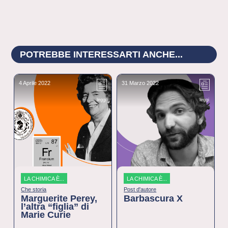
POTREBBE INTERESSARTI ANCHE...
4 Aprile 2022
31 Marzo 2022
2
leggi
leggi
LA CHIMICA È...
LA CHIMICA È...
Che storia
Post d'autore
Marguerite Perey,
Barbascura X
l’altra “figlia” di
Marie Curie