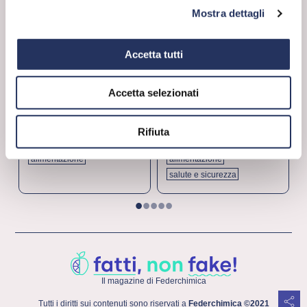
Mostra dettagli
Accetta tutti
LA CHIMICA È...
FALSI MITI
Accetta selezionati
Gli aromi: una
Ma è proprio vero
questione
che l’aspartame fa
Rifiuta
cerebrale!
male?
alimentazione
alimentazione
salute e sicurezza
1
2
3
4
5
Il magazine di Federchimica
Tutti i diritti sui contenuti sono riservati a
Federchimica ©2021