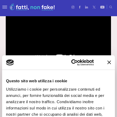
LA CHIMICA È...
Questo sito web utilizza i cookie
Oggi parliamo di… amido!
Utilizziamo i cookie per personalizzare contenuti ed
annunci, per fornire funzionalità dei social media e per
analizzare il nostro traffico. Condividiamo inoltre
26 Maggio 2022
informazioni sul modo in cui utilizza il nostro sito con i
Dietro un singolo chicco di mais si nasconde un mondo
nostri partner che si occupano di analisi dei dati web,
di possibilità. L’amido è una delle materie prime naturali