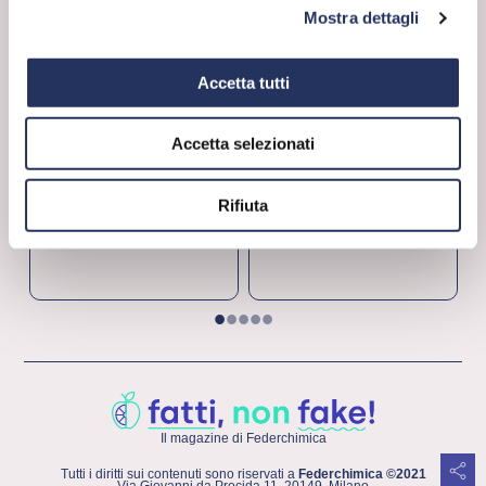
Mostra dettagli
LA CHIMICA È...
FORSE NON SAI
Accetta tutti
Chimica inside
Tre cose che non sai
Smartphone
3 cose che non sai
sulla…neve
artificiale!
qualità della vita
Accetta selezionati
ricerca e innovazione
ambiente
ricerca e innovazione
Rifiuta
1
2
3
4
5
Il magazine di Federchimica
Tutti i diritti sui contenuti sono riservati a
Federchimica ©2021
Via Giovanni da Procida 11, 20149, Milano