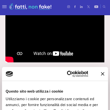
LA CHIMICA È...
Tre cose che non sai
3 cose che non sai sulla…
Questo sito web utilizza i cookie
pasta modellabile!
Utilizziamo i cookie per personalizzare contenuti ed
annunci, per fornire funzionalità dei social media e per
26 Febbraio 2024