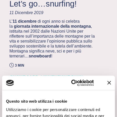
Let’s go…snurfing!
11 Dicembre 2019
L’
11 dicembre
di ogni anno si celebra
la
giornata internazionale della montagna
,
istituita nel 2002 dalle Nazioni Unite per
riflettere sull’importanza delle montagne per la
vita e sensibilizzare l’opinione pubblica sullo
sviluppo sostenibile e la tutela dell’ambiente.
Montagna significa neve, sci e per i più
temerari…
snowboard
!
3 MIN
SNOWBOARD, L'INVENZIONE DI UN
CHIMICO
Ma quanti di voi sanno che ad inventarlo fu
un chimico?
Nel 1965 l’ingegnere chimico
americano
Sherman Poppen
decise di
costruire un nuovo gioco per far divertire le figlie
Questo sito web utilizza i cookie
durante l’inverno: unì due sci e vi incollò sopra
Utilizziamo i cookie per personalizzare contenuti ed
una tavola sulla quale stare in equilibrio, come
surfiste. Il nuovo “attrezzo” fu
annunci, per fornire funzionalità dei social media e per