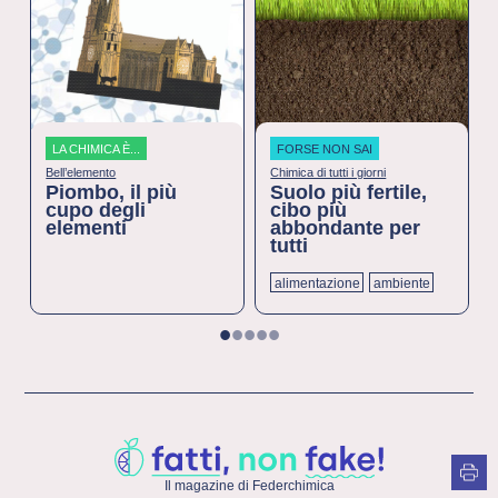
LA CHIMICA È...
FORSE NON SAI
Bell’elemento
Chimica di tutti i giorni
Piombo, il più
Suolo più fertile,
cupo degli
cibo più
elementi
abbondante per
tutti
alimentazione
ambiente
1
2
3
4
5
Il magazine di Federchimica