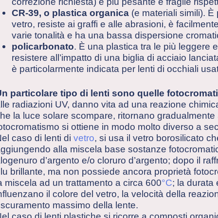
correzione richiesta) è più pesante e fragile rispetto
CR-39, o plastica organica
(e materiali simili). È
vetro, resiste ai graffi e alle abrasioni, è facilment
varie tonalità e ha una bassa dispersione cromati
policarbonato
. È una plastica tra le più leggere
resistere all’impatto di una biglia di acciaio lancia
è particolarmente indicata per lenti di occhiali usati
n particolare tipo di lenti sono quelle fotocroma
lle radiazioni UV, danno vita ad una reazione chimica
he la luce solare scompare, ritornano gradualmente al 
otocromatismo si ottiene in modo molto diverso a seco
el caso di lenti di
vetro
, si usa il vetro borosilicato 
ggiungendo alla miscela base sostanze fotocromatiche
logenuro d’argento e/o cloruro d’argento; dopo il ra
lu brillante, ma non possiede ancora proprietà fotoc
a miscela ad un trattamento a circa 600
°C
; la durata
nfluenzano il colore del vetro, la velocità della reazi
scuramento massimo della lente.
el caso di lenti plastiche si ricorre a composti organi