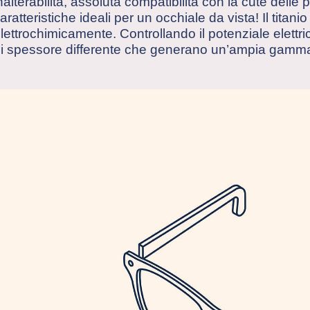
nalterabilità, assoluta compatibilità con la cute delle p
aratteristiche ideali per un occhiale da vista! Il titan
lettrochimicamente. Controllando il potenziale elettr
i spessore differente che generano un’ampia gamma 