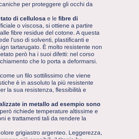
ccaniche per proteggere gli occhi da
tato di cellulosa
e le
fibre di
ciale o viscosa, si ottiene a partire
dalle fibre residue del cotone. A questa
 l’uso di solventi, plastificanti e
design tartarugato. È molto resistente non
tato però ha i suoi difetti: nel corso
cchiamento che lo porta a deformarsi.
a come un filo sottilissimo che viene
tiche è in assoluto la più resistente
r la sua resistenza, flessibilità e
alizzate in metallo ad esempio sono
però richiede temperature altissime e
i e trattamenti tali da rendere la
 colore grigiastro argenteo. Leggerezza,