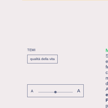
TEMI
S
qualità della vita
e
f
c
m
d
A
A
e
P
p