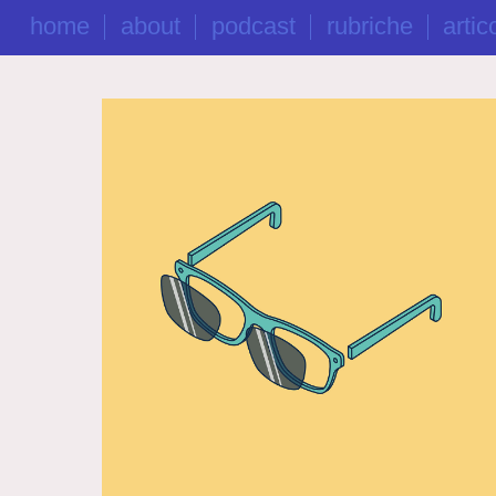
home
about
podcast
rubriche
artico