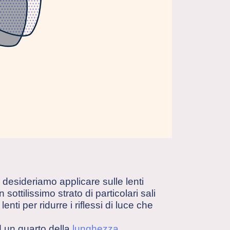
e desideriamo applicare sulle lenti
sottilissimo strato di particolari sali
nti per ridurre i riflessi di luce che
d un quarto della
lunghezza