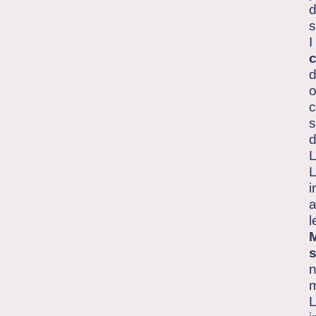
d
s
I
d
o
c
s
d
L
L
i
a
l
M
s
n
m
L