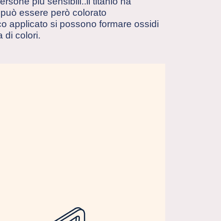
ersone più sensibili..il titanio ha
io può essere però colorato
ico applicato si possono formare ossidi
di colori.