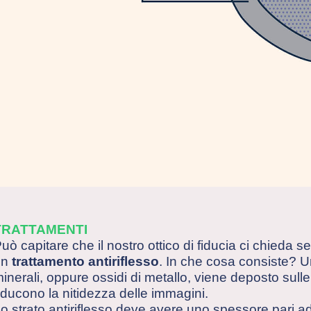
TRATTAMENTI
uò capitare che il nostro ottico di fiducia ci chieda s
un
trattamento antiriflesso
. In che cosa consiste? Un 
inerali, oppure ossidi di metallo, viene deposto sulle le
iducono la nitidezza delle immagini.
o strato antiriflesso deve avere uno spessore pari a