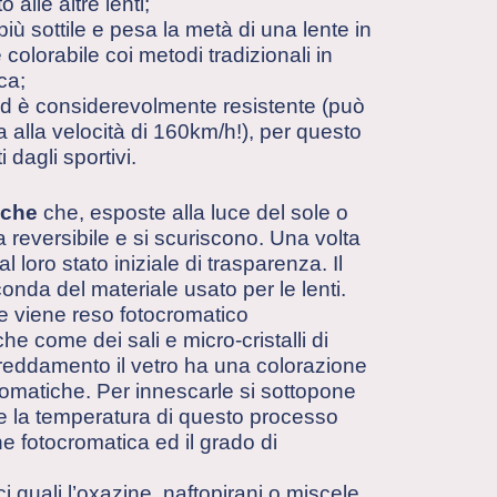
 alle altre lenti;
 più sottile e pesa la metà di una lente in
e colorabile coi metodi tradizionali in
ca;
 ed è considerevolmente resistente (può
ta alla velocità di 160km/h!), per questo
 dagli sportivi.
tiche
che, esposte alla luce del sole o
 reversibile e si scuriscono. Una volta
loro stato iniziale di trasparenza. Il
nda del materiale usato per le lenti.
che viene reso fotocromatico
 come dei sali e micro-cristalli di
ffreddamento il vetro ha una colorazione
romatiche. Per innescarle si sottopone
 e la temperatura di questo processo
one fotocromatica ed il grado di
ci quali l’oxazine, naftopirani o miscele