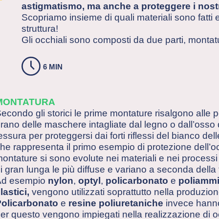
astigmatismo, ma anche a proteggere i nostri
Scopriamo insieme di quali materiali sono fatti e
struttura!
Gli occhiali sono composti da due parti, montatu
6 MIN
MONTATURA
econdo gli storici le prime montature risalgono alle po
rano delle maschere intagliate dal legno o dall’osso 
essura per proteggersi dai forti riflessi del bianco de
he rappresenta il primo esempio di protezione dell’occ
ontature si sono evolute nei materiali e nei processi 
i gran lunga le più diffuse e variano a seconda della t
Ad esempio
nylon
,
optyl
,
policarbonato
e
poliammid
lastici,
vengono utilizzati soprattutto nella produzio
olicarbonato
e
resine poliuretaniche
invece hanno
er questo vengono impiegati nella realizzazione di 