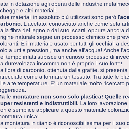
ate in dotazione agli operai delle industrie metalme
chegge e altri materiali.
 due materiali in assoluto più utilizzati sono però l’
ace
carbonio
. L’acetato, conosciuto anche come seta artifi
alla fibra del legno o dai suoi scarti, oppure ancora 
rigine naturale segue un processo chimico che prevede
oloranti. È il materiale usato per tutti gli occhiali a 
olo a urti e pressioni, ma anche all’acqua! Anche l’ace
el tempo infatti subisce un curioso processo di inve
a durevolezza insomma non è proprio il suo forte!
a fibra di carbonio, ottenuta dalla grafite, si present
ntrecciato come a formare un tessuto. Tra tutte le plas
lle alte temperature. E’ un materiale molto ricercato pe
eggerezza.
a le montature non sono solo plastica! Quelle re
uper resistenti e indistruttibili.
La loro lavorazione 
on è semplice applicare a questo materiale colorazion
ontatura unica!
a montatura in titanio è riconoscibilissima per il suo