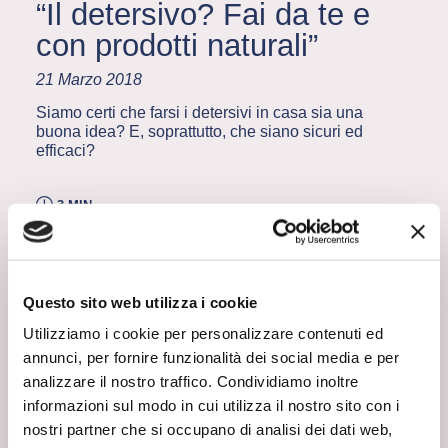
“Il detersivo? Fai da te e
con prodotti naturali”
21 Marzo 2018
Siamo certi che farsi i detersivi in casa sia una
buona idea? E, soprattutto, che siano sicuri ed
efficaci?
3 MIN
ACETO COME AMMORBIDENTE?
Prendiamo ad esempio l’aceto, che per la
pulizia della casa si dice sia utile
Questo sito web utilizza i cookie
come ammorbidente per il bucato, in quanto
capace di contrastare la durezza dell’acqua.
Utilizziamo i cookie per personalizzare contenuti ed
E’ davvero così? In realtà no, perchè
la ruvidità
annunci, per fornire funzionalità dei social media e per
dei capi è data sostanzialmente dal
danneggiamento per usura delle fibre.
analizzare il nostro traffico. Condividiamo inoltre
Per rimediare a questo problema è dunque
informazioni sul modo in cui utilizza il nostro sito con i
necessario servirsi di prodotti specifici per i
nostri partner che si occupano di analisi dei dati web,
tessuti, che, agendo come un impacco