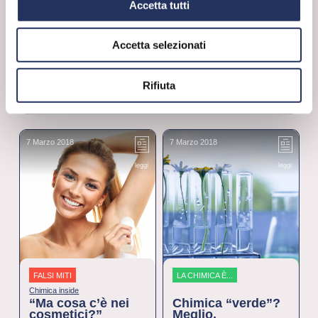
Accetta tutti
Per saperne di più:
Puliti&Felici
Accetta selezionati
Rifiuta
POTREBBE INTERESSARTI ANCHE...
7 Marzo 2018
7 Marzo 2018
7
leggi
leggi
FALSI MITI
LA CHIMICA È...
Chimica inside
“Ma cosa c’è nei
Chimica “verde”?
cosmetici?”
Meglio,