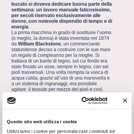
bucato si doveva dedicare buona parte della
settimana: un lavoro manuale faticosissimo,
per secoli riservato esclusivamente alle
donne, con notevole dispendio di tempo e di
energia
.
La prima macchina in grado di sostituire l’uomo
(o meglio, la donna) è stata inventata nel 1874
da
William Blackstone
, un commerciante
statunitense deciso a costruire con le sue mani
un regalo di compleanno per la moglie. Si
trattava di un barile di legno, sul cui fondo era
stato fissato un asse, sempre in legno, con sei
pioli trasversali. Una volta riempita la vasca di
acqua calda, grazie all’uso di una manovella e
a un sistema di ingranaggi, era possibile
agitare il tessuto per mezzo dei pioli e così
pulirlo. Certo, alleggeriva non poco il lavoro
delle lavandaie, ma usurava molto i panni e non
era in grado di strizzarli.
L’introduzione del cestello in acciaio risale
invece ai primi anni del Novecento; nel tempo
Questo sito web utilizza i cookie
si sono aggiunte tante altre fondamentali
migliorie come gli ammortizzatori, i cassetti
Utilizziamo i cookie per personalizzare contenuti ed