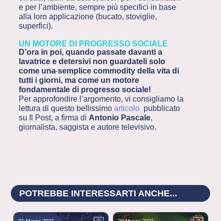
e per l’ambiente, sempre più specifici in base
alla loro applicazione (bucato, stoviglie,
superfici).
UN MOTORE DI PROGRESSO SOCIALE
D’ora in poi, quando passate davanti a
lavatrice e detersivi non guardateli solo
come un
a
semplice commodity della vita di
tutti i giorni, ma come un motore
fondamentale di progresso sociale!
Per approfondire l’argomento, vi consigliamo la
lettura di questo bellissimo
articolo
pubblicato
su Il Post, a firma di
Antonio Pascale
,
giornalista, saggista e autore televisivo.
POTREBBE INTERESSARTI ANCHE...
31 Marzo 2021
29 Marzo 2021
2