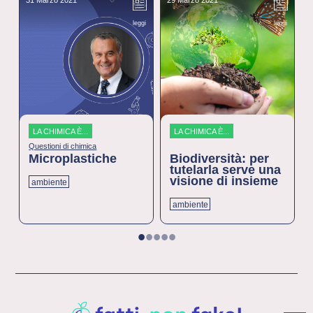
leggi
leggi
LA CHIMICA È...
LA CHIMICA È...
Questioni di chimica
Microplastiche
Biodiversità: per
tutelarla serve una
visione di insieme
ambiente
ambiente
1
2
3
4
5