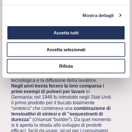
produzione industriale di questo prodotto.
Tuttavia
il sapone non è adatto per il lavaggio
in lavatrice perché reagisce con la durezza
Mostra dettagli
dell’acqua formando un precipitato sui
tessuti. I detersivi, come li conosciamo oggi,
arrivarono molto dopo
.
Accetta tutti
La loro storia è iniziata solo nel XX secolo ed è
stata condizionata da due importanti eventi, le
Guerre mondiali. Fu proprio la penuria di alcuni
Accetta selezionati
materiali fondamentali per la produzione del
sapone (i grassi durante la Prima Guerra
mondiale e i grassi e l’olio durante la Seconda)
Rifiuta
a stimolare la ricerca per trovare alternative
sintetiche, di pari passo con l’evoluzione
tecnologica e la diffusione della lavatrice.
Negli anni trenta fecero la loro comparsa i
primi esempi di polveri per lavare
in
Germania; nel 1946 fu introdotto negli Stati Uniti
il primo prodotto per il bucato totalmente
“sintetico” che conteneva una
combinazione di
tensioattivi di sintesi e di “sequestranti di
durezza”
(chiamati “builder”). Da quel momento
si è aperta la strada allo sviluppo di prodotti
efficaci, facili da usare, sicuri per i consumatori