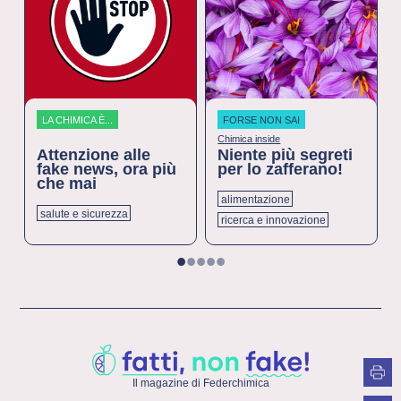
LA CHIMICA È...
FORSE NON SAI
Chimica inside
Attenzione alle
Niente più segreti
fake news, ora più
per lo zafferano!
che mai
alimentazione
salute e sicurezza
ricerca e innovazione
1
2
3
4
5
Il magazine di Federchimica