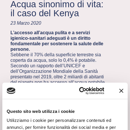
Acqua sinonimo di vita:
il caso del Kenya
23 Marzo 2020
L’accesso all’acqua pulita e a servizi
igienico-sanitari adeguati è un diritto
fondamentale per sostenere la salute delle
persone.
Sebbene il 70% della superficie terrestre sia
coperta da acqua, solo lo 0,4% è potabile.
Secondo un rapporto dell’UNICEF e
dell’Organizzazione Mondiale della Sanità
presentato nel 2019, oltre 2 miliardi di abitanti
del pianeta non ha accesso all’acqua potabile.
Una persona su tre utilizza acqua contaminata o
non controllata per lavarsi, cucinare, bere e
molto spesso l’approvvigionamento avviene in
luoghi molto lontani dai centri abitati.
Una possibile soluzione per garantire acqua
Questo sito web utilizza i cookie
pulita per tutti è il filtraggio delle acque
Utilizziamo i cookie per personalizzare contenuti ed
reflue
. E qui interviene l’industria chimica!
annunci, per fornire funzionalità dei social media e per