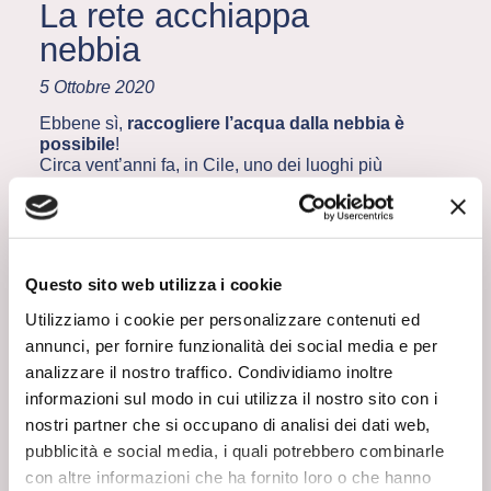
La rete acchiappa
nebbia
5 Ottobre 2020
Ebbene sì,
raccogliere l’acqua dalla nebbia è
possibile
!
Circa vent’anni fa, in Cile, uno dei luoghi più
aridi del mondo, è stata installata la
prima
rete
“acchiappa nebbia”
.
2 MIN
Questo sito web utilizza i cookie
COME FUNZIONA?
Di che si tratta? Di una
rete che, letteralmente,
Utilizziamo i cookie per personalizzare contenuti ed
trattiene le gocce d’acqua nelle sue maglie,
annunci, per fornire funzionalità dei social media e per
trasformando la nebbia in acqua potabile
analizzare il nostro traffico. Condividiamo inoltre
che viene trattata e raccolta poi in cisterne a
disposizione degli abitanti dei villaggi
informazioni sul modo in cui utilizza il nostro sito con i
peruviani.
nostri partner che si occupano di analisi dei dati web,
Per entrare meglio nel dettaglio di questa
pubblicità e social media, i quali potrebbero combinarle
tecnologia, si tratta di un centinaio di reti in
con altre informazioni che ha fornito loro o che hanno
polipropilene, 4 metri di altezza per 12 metri di