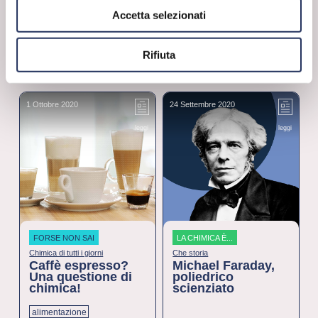
Accetta selezionati
Rifiuta
POTREBBE INTERESSARTI ANCHE...
1 Ottobre 2020
24 Settembre 2020
2
leggi
leggi
FORSE NON SAI
LA CHIMICA È...
Chimica di tutti i giorni
Che storia
Caffè espresso?
Michael Faraday,
Una questione di
poliedrico
chimica!
scienziato
alimentazione