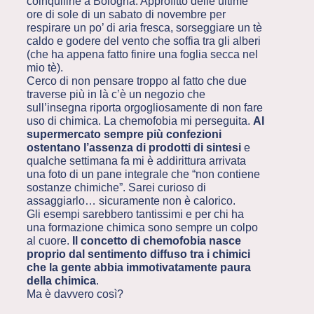
coinquiline a Bologna. Approfitto delle ultime
ore di sole di un sabato di novembre per
respirare un po’ di aria fresca, sorseggiare un tè
caldo e godere del vento che soffia tra gli alberi
(che ha appena fatto finire una foglia secca nel
mio tè).
Cerco di non pensare troppo al fatto che due
traverse più in là c’è un negozio che
sull’insegna riporta orgogliosamente di non fare
uso di chimica. La chemofobia mi perseguita.
Al
supermercato sempre più confezioni
ostentano l’assenza di prodotti di sintesi
e
qualche settimana fa mi è addirittura arrivata
una foto di un pane integrale che “non contiene
sostanze chimiche”. Sarei curioso di
assaggiarlo… sicuramente non è calorico.
Gli esempi sarebbero tantissimi e per chi ha
una formazione chimica sono sempre un colpo
al cuore.
Il concetto di chemofobia nasce
proprio dal sentimento diffuso tra i chimici
che la gente abbia immotivatamente paura
della chimica
.
Ma è davvero così?