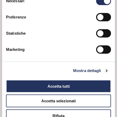
Necessari
del
considerando la confusione anglosassone tra
“pharmacist” e “chemist” (rispettivamente
consenso
farmacista e chimico), nel Regno Unito si crede
Preferenze
che i chimici siano persone oneste, alla mano e
che abbiano un impatto positivo sul mondo. Al
massimo vengono visti come saputelli, ma
questo un po’ è vero.
Statistiche
Quindi i chimici sono paranoici e la
chemofobia è solo nella loro testa? Non
proprio.
Marketing
Quando si inizia a parlare di “sostanze
chimiche” le cose peggiorano.
In un sondaggio condotto su più di 5500 abitanti
di 8 diversi Paesi europei è emerso che il 39%
Mostra dettagli
dei partecipanti vorrebbe vivere in un mondo
senza sostanze chimiche. Ancora più
preoccupante è sapere che un 40% afferma che
Accetta tutti
farebbe di tutto per evitare il contatto con le
sostanze chimiche nella sua vita quotidiana.
Accetta selezionati
CHEMOFOBIA IN EUROPA
Le risposte ad alcune domande di un
sondaggio condotto in otto paesi europei (n =
5631). I partecipanti dovevano dirsi d’accordo o
Rifiuta