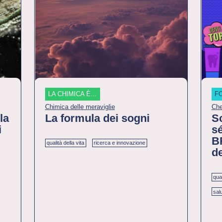
LA CHIMICA È...
F
Chimica delle meraviglie
Che
la
La formula dei sogni
Sc
i
sé
B
qualità della vita
ricerca e innovazione
de
qual
sal