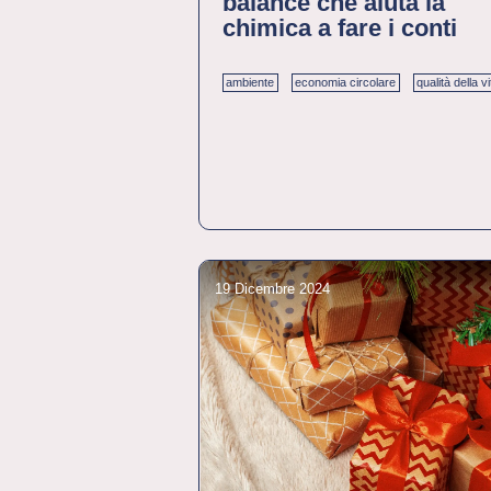
balance che aiuta la
chimica a fare i conti
ambiente
economia circolare
qualità della v
19 Dicembre 2024