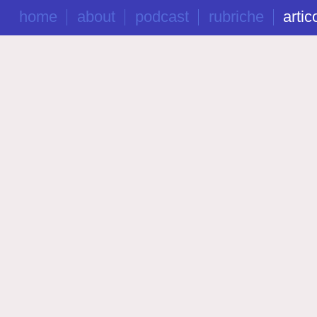
home
about
podcast
rubriche
artico