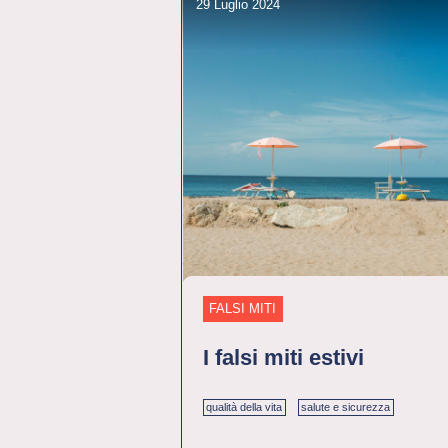
29 Luglio 2024
FALSI MITI
I falsi miti estivi
qualità della vita
salute e sicurezza