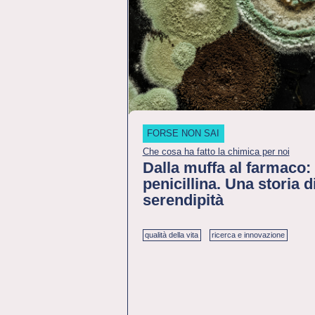
FORSE NON SAI
Che cosa ha fatto la chimica per noi
Dalla muffa al farmaco: 
penicillina. Una storia d
serendipità
qualità della vita
ricerca e innovazione