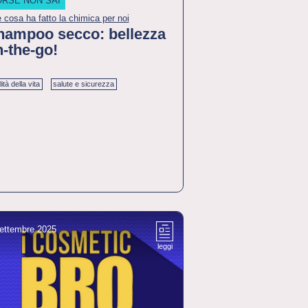
ORSE NON SAI
 cosa ha fatto la chimica per noi
hampoo secco: bellezza
-the-go!
ità della vita
salute e sicurezza
ettembre 2025
leggi