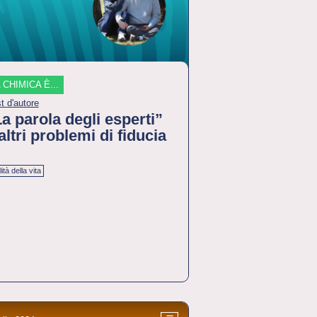
 CHIMICA È...
t d'autore
a parola degli esperti”
altri problemi di fiducia
ità della vita