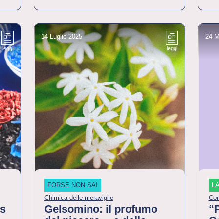
14 Luglio 2025
24 M
leggi
leggi
FORSE NON SAI
LA
Chimica delle meraviglie
Con
ss
Gelsomino: il profumo
“P