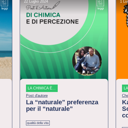
22 Luglio 2024
1 Lu
leggi
leggi
LA CHIMICA È...
LA
Post d'autore
Che
La “naturale” preferenza
K
per il “naturale”
So
c
qualità della vita