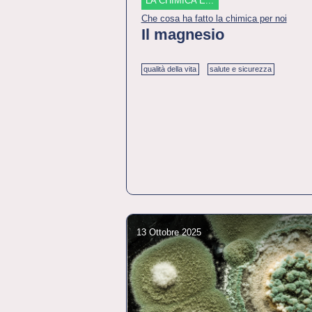
LA CHIMICA È...
Che cosa ha fatto la chimica per noi
Il magnesio
qualità della vita
salute e sicurezza
13 Ottobre 2025