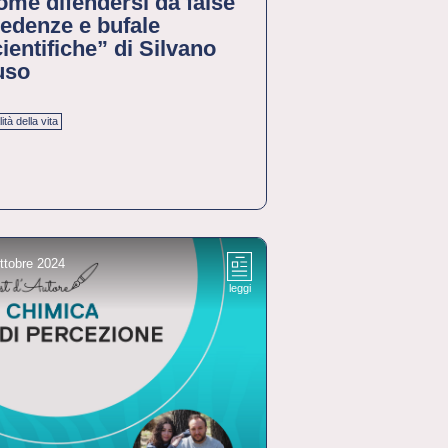
me difendersi da false
edenze e bufale
ientifiche” di Silvano
uso
ità della vita
ttobre 2024
leggi