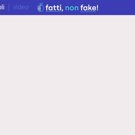
li
video