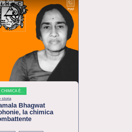
glio 2024
leggi
 CHIMICA È...
 storia
amala Bhagwat
honie, la chimica
ombattente