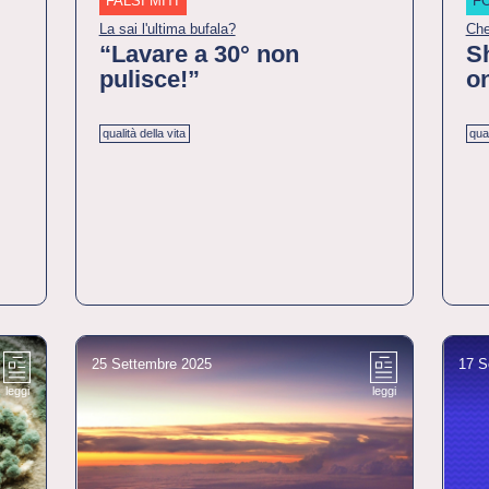
FALSI MITI
F
La sai l'ultima bufala?
Che
“Lavare a 30° non
S
pulisce!”
on
qualità della vita
qual
25 Settembre 2025
17 S
leggi
leggi