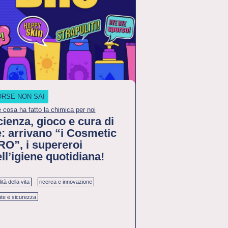
ORSE NON SAI
 cosa ha fatto la chimica per noi
ienza, gioco e cura di
: arrivano “i Cosmetic
RO”, i supereroi
ll’igiene quotidiana!
ità della vita
ricerca e innovazione
ute e sicurezza