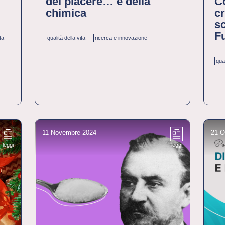
del piacere… e della
Co
chimica
cr
sc
F
ita
qualità della vita
ricerca e innovazione
qual
11 Novembre 2024
21 O
leggi
leggi