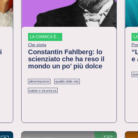
LA CHIMICA È...
LA
Che storia
Pos
i
Constantin Fahlberg: lo
“L
scienziato che ha reso il
e 
mondo un po’ più dolce
qual
alimentazione
qualità della vita
salute e sicurezza